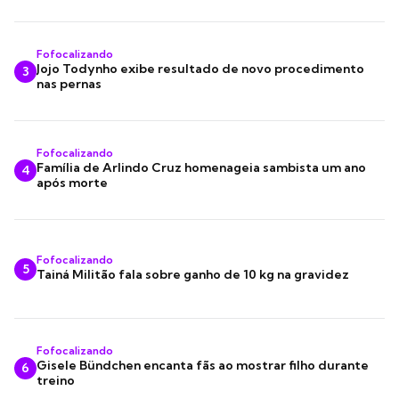
Fofocalizando
Jojo Todynho exibe resultado de novo procedimento
3
nas pernas
Fofocalizando
Família de Arlindo Cruz homenageia sambista um ano
4
após morte
Fofocalizando
5
Tainá Militão fala sobre ganho de 10 kg na gravidez
Fofocalizando
Gisele Bündchen encanta fãs ao mostrar filho durante
6
treino