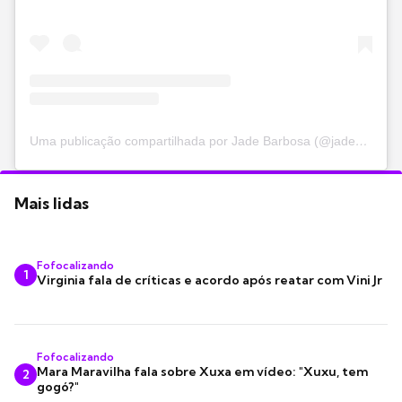
Uma publicação compartilhada por Jade Barbosa (@jade_barbosa)
Mais lidas
Fofocalizando
1
Virginia fala de críticas e acordo após reatar com Vini Jr
Fofocalizando
Mara Maravilha fala sobre Xuxa em vídeo: "Xuxu, tem
2
gogó?"