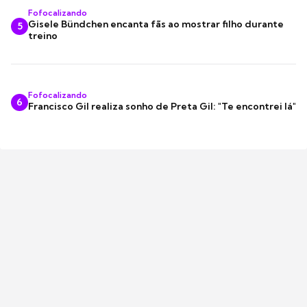
Fofocalizando
Gisele Bündchen encanta fãs ao mostrar filho durante
5
treino
Fofocalizando
6
Francisco Gil realiza sonho de Preta Gil: "Te encontrei lá"