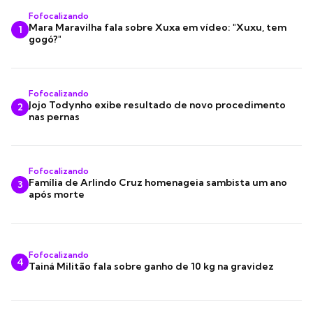
Fofocalizando
Mara Maravilha fala sobre Xuxa em vídeo: "Xuxu, tem
1
gogó?"
Fofocalizando
Jojo Todynho exibe resultado de novo procedimento
2
nas pernas
Fofocalizando
Família de Arlindo Cruz homenageia sambista um ano
3
após morte
Fofocalizando
4
Tainá Militão fala sobre ganho de 10 kg na gravidez