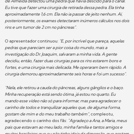
de Almeida detectou uma pedra que havia descido para o canal.
Eu tive que fazer uma cirurgia de retirada dessa pedra. Ela tinha
aproximadamente 1,6 cm. Ela não ia passar de jeito nenhum. Aí,
posteriormente, os exames detectaram inúmeros cálculos nos dois
rins e um tumor de 2 cm no pâncreas"
.
O apresentador continuou:
"E, por incrível que pareça, aquelas
pedras que pareciam ser a pior coisa do mundo, mais a
investigação do Dr. Joaquim, salvaram a minha vida. A gente
decidiu, então, fazer duas cirurgias para os rins estarem bons e
fortes, e uma cirurgia mais delicada. Me operaram bem rápido. A
cirurgia demorou aproximadamente seis horas e foi um sucesso"
.
"Nela, ele retirou a cauda do pâncreas, alguns gânglios e o baço.
Minha recuperação está sendo ótima, já estou no quarto. Eu
mando esse vídeo não só para informar, mas para agradecer o
carinho de todos e tranquilizar aqueles que, de alguma forma,
gostam de mim e do meu trabalho também"
, compleotu,
agradecendo o carinho dos fãs:
"Agradeço a Ana, a Maria, meus
pais que estavam ao meu lado, minha família e tantos amigos e
muitos brasileiros que eu não tinha ideia da dimensão, que gostam