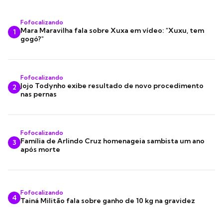
Fofocalizando
Mara Maravilha fala sobre Xuxa em vídeo: "Xuxu, tem
1
gogó?"
Fofocalizando
Jojo Todynho exibe resultado de novo procedimento
2
nas pernas
Fofocalizando
Família de Arlindo Cruz homenageia sambista um ano
3
após morte
Fofocalizando
4
Tainá Militão fala sobre ganho de 10 kg na gravidez