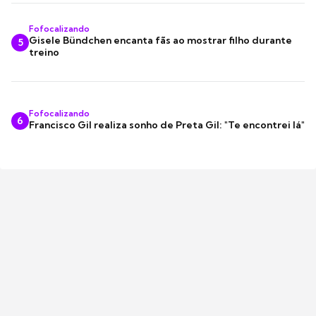
Fofocalizando
Gisele Bündchen encanta fãs ao mostrar filho durante
5
treino
Fofocalizando
6
Francisco Gil realiza sonho de Preta Gil: "Te encontrei lá"