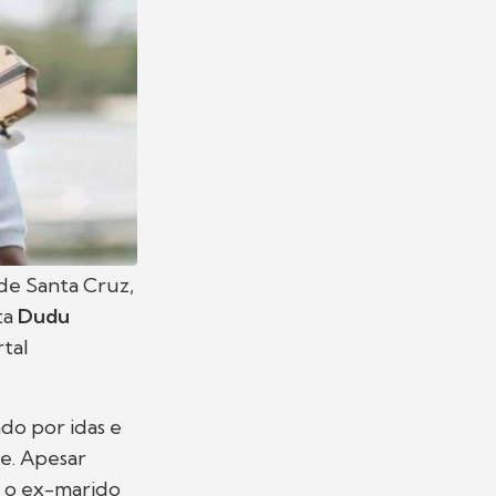
 de Santa Cruz,
ta
Dudu
tal
do por idas e
e. Apesar
 o ex-marido