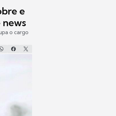
obre e
e news
upa o cargo