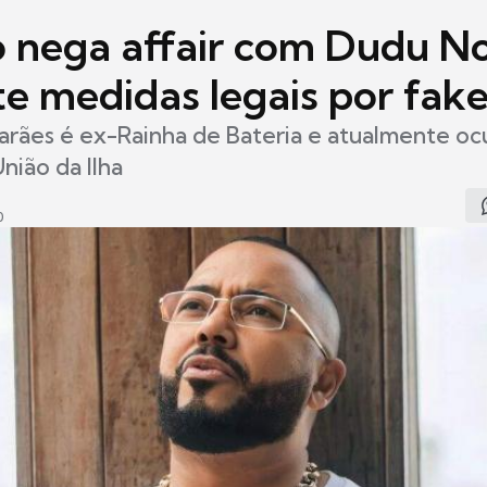
 nega affair com Dudu N
e medidas legais por fak
arães é ex-Rainha de Bateria e atualmente oc
nião da Ilha
0