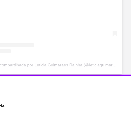
Uma publicação compartilhada por Leticia Guimaraes Rainha (@leticiaguimaraesrainha)
nde