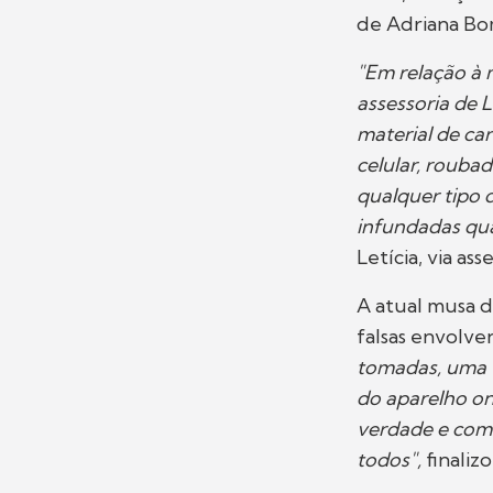
de Adriana B
"Em relação à m
assessoria de 
material de ca
celular, rouba
qualquer tipo 
infundadas qua
Letícia, via as
A atual musa d
falsas envolve
tomadas, uma v
do aparelho on
verdade e com
todos",
finalizo