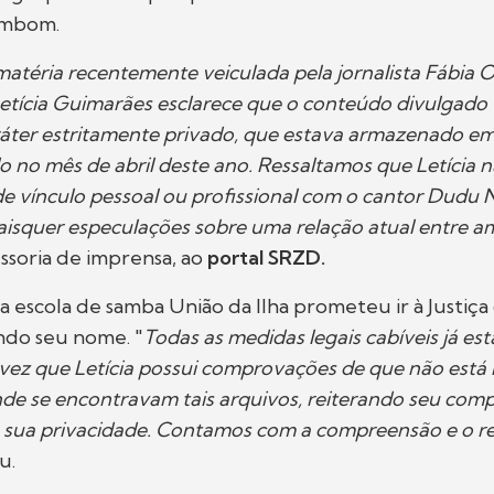
ombom.
atéria recentemente veiculada pela jornalista Fábia Ol
Letícia Guimarães esclarece que o conteúdo divulgado 
ráter estritamente privado, que estava armazenado em
do no mês de abril deste ano. Ressaltamos que Letícia
de vínculo pessoal ou profissional com o cantor Dudu 
isquer especulações sobre uma relação atual entre a
sessoria de imprensa, ao
portal SRZD.
a escola de samba União da Ilha prometeu ir à Justiça 
ndo seu nome. "
Todas as medidas legais cabíveis já es
ez que Letícia possui comprovações de que não está 
de se encontravam tais arquivos, reiterando seu com
 sua privacidade. Contamos com a compreensão e o re
u.