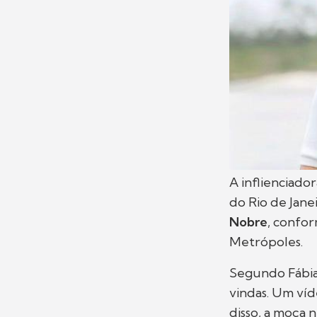
A inflienciado
do Rio de Jane
Nobre
, confor
Metrópoles.
Segundo Fábia,
vindas. Um víd
disso, a moça