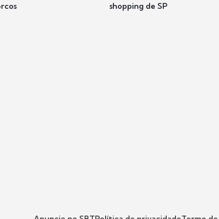
rcos
shopping de SP
Anuncie no SBT
Política de privacidade
Termo de