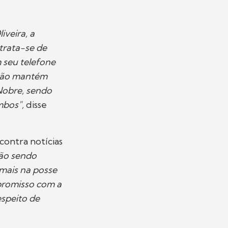
iveira, a
trata-se de
 seu telefone
 não mantém
Nobre, sendo
mbos",
disse
contra notícias
tão sendo
mais na posse
promisso com a
speito de