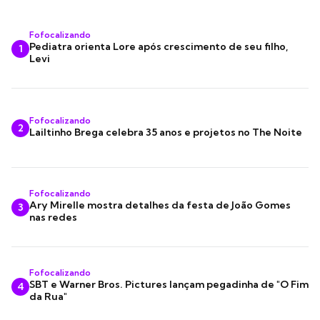
Fofocalizando
Pediatra orienta Lore após crescimento de seu filho,
1
Levi
Fofocalizando
2
Lailtinho Brega celebra 35 anos e projetos no The Noite
Fofocalizando
Ary Mirelle mostra detalhes da festa de João Gomes
3
nas redes
Fofocalizando
SBT e Warner Bros. Pictures lançam pegadinha de "O Fim
4
da Rua"