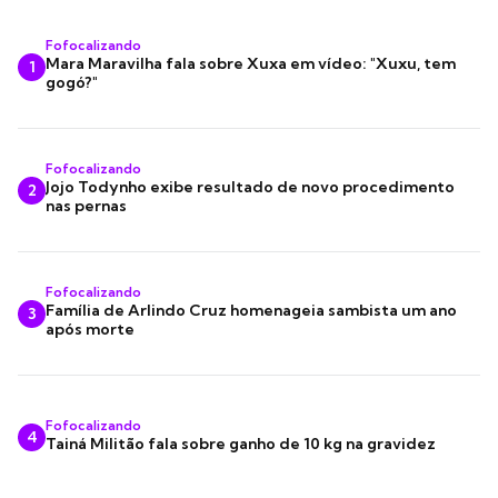
Fofocalizando
Mara Maravilha fala sobre Xuxa em vídeo: "Xuxu, tem
1
gogó?"
Fofocalizando
Jojo Todynho exibe resultado de novo procedimento
2
nas pernas
Fofocalizando
Família de Arlindo Cruz homenageia sambista um ano
3
após morte
Fofocalizando
4
Tainá Militão fala sobre ganho de 10 kg na gravidez