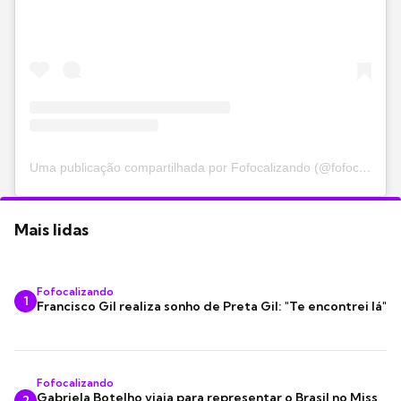
Uma publicação compartilhada por Fofocalizando (@fofocalizando)
Mais lidas
Fofocalizando
1
Francisco Gil realiza sonho de Preta Gil: "Te encontrei lá"
Fofocalizando
Gabriela Botelho viaja para representar o Brasil no Miss
2