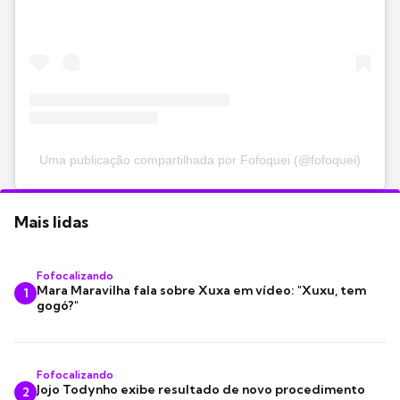
Uma publicação compartilhada por Fofoquei (@fofoquei)
Mais lidas
Fofocalizando
Mara Maravilha fala sobre Xuxa em vídeo: "Xuxu, tem
1
gogó?"
Fofocalizando
Jojo Todynho exibe resultado de novo procedimento
2