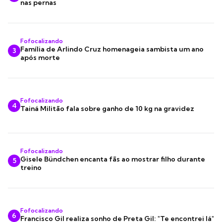
nas pernas
Fofocalizando
Família de Arlindo Cruz homenageia sambista um ano
3
após morte
Fofocalizando
4
Tainá Militão fala sobre ganho de 10 kg na gravidez
Fofocalizando
Gisele Bündchen encanta fãs ao mostrar filho durante
5
treino
Fofocalizando
6
Francisco Gil realiza sonho de Preta Gil: "Te encontrei lá"