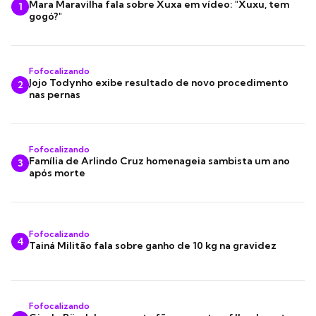
Mara Maravilha fala sobre Xuxa em vídeo: "Xuxu, tem
1
gogó?"
Fofocalizando
Jojo Todynho exibe resultado de novo procedimento
2
nas pernas
Fofocalizando
Família de Arlindo Cruz homenageia sambista um ano
3
após morte
Fofocalizando
4
Tainá Militão fala sobre ganho de 10 kg na gravidez
Fofocalizando