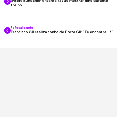
Gisele Bündchen encanta fãs ao mostrar filho durante
5
treino
Fofocalizando
6
Francisco Gil realiza sonho de Preta Gil: "Te encontrei lá"