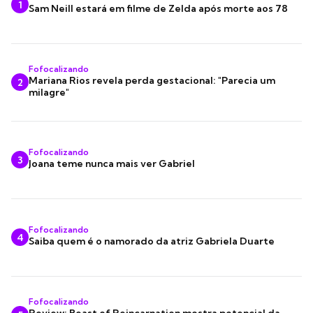
1
Sam Neill estará em filme de Zelda após morte aos 78
Fofocalizando
Mariana Rios revela perda gestacional: "Parecia um
2
milagre"
Fofocalizando
3
Joana teme nunca mais ver Gabriel
Fofocalizando
4
Saiba quem é o namorado da atriz Gabriela Duarte
Fofocalizando
Review: Beast of Reincarnation mostra potencial da