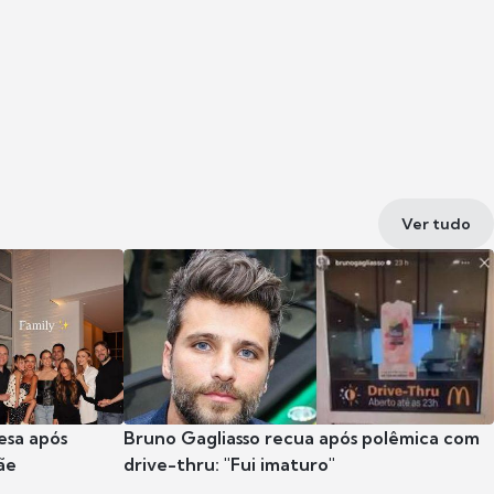
Ver tudo
esa após
Bruno Gagliasso recua após polêmica com
ãe
drive-thru: "Fui imaturo"