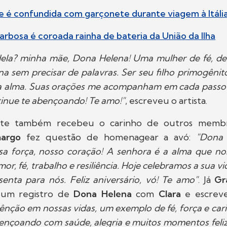
ke é confundida com garçonete durante viagem à Itáli
rbosa é coroada rainha de bateria da União da Ilha
 dela? minha mãe, Dona Helena! Uma mulher de fé, de
a sem precisar de palavras. Ser seu filho primogêni
a alma. Suas orações me acompanham em cada passo 
inue te abençoando! Te amo!"
, escreveu o artista.
ante também recebeu o carinho de outros membro
argo
fez questão de homenagear a avó:
"Dona 
ssa força, nosso coração! A senhora é a alma que no
or, fé, trabalho e resiliência. Hoje celebramos a sua v
enta para nós. Feliz aniversário, vó! Te amo"
. Já
Gr
 um registro de
Dona Helena
com
Clara
e escreve
nção em nossas vidas, um exemplo de fé, força e ca
bençoando com saúde, alegria e muitos momentos feli