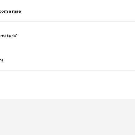
 com a mãe
 imaturo"
ra