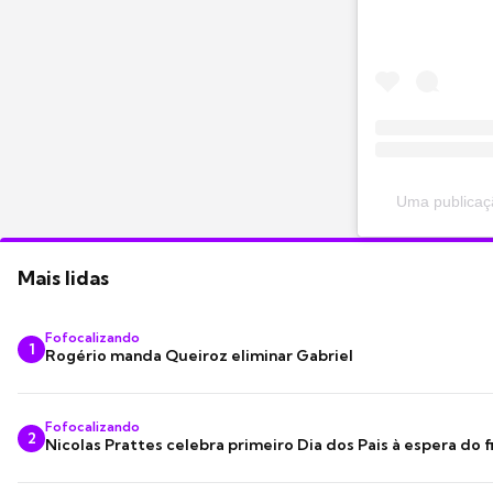
Uma publicaç
Mais lidas
Fofocalizando
1
Rogério manda Queiroz eliminar Gabriel
Fofocalizando
2
Nicolas Prattes celebra primeiro Dia dos Pais à espera do f