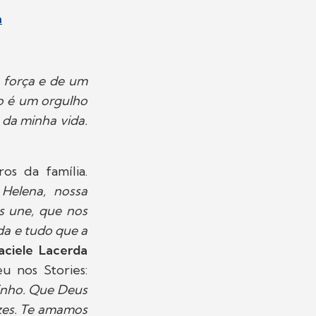
a
 força e de um
to é um orgulho
da minha vida.
s da família.
Helena, nossa
s une, que nos
ida e tudo que a
aciele Lacerda
u nos Stories:
rinho. Que Deus
zes. Te amamos