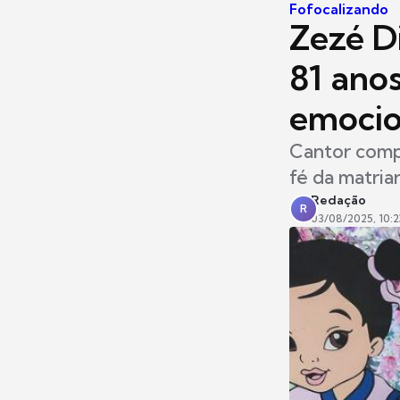
Fofocalizando
Zezé D
81 an
emoci
Cantor compa
fé da matria
Redação
R
03/08/2025, 10:2