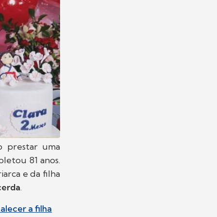
o prestar uma
letou 81 anos.
arca e da filha
cerda
.
lecer a filha