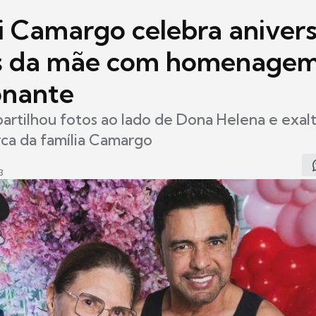
i Camargo celebra anivers
os da mãe com homenage
onante
rtilhou fotos ao lado de Dona Helena e exalt
rca da família Camargo
3