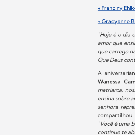
+ Franciny Ehl
+ Gracyanne Ba
"Hoje é o dia
amor que ensin
que carrego n
Que Deus cont
A aniversari
Wanessa Cam
matriarca, no
ensina sobre am
senhora repres
compartilhou
"Você é uma bê
continue te a