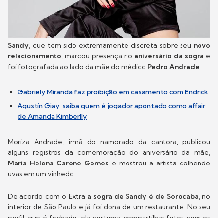
Sandy
, que tem sido extremamente discreta sobre seu
novo
relacionamento
, marcou presença no
aniversário da sogra
e
foi fotografada ao lado da mãe do médico
Pedro Andrade
.
Gabriely Miranda faz proibição em casamento com Endrick
Agustín Giay: saiba quem é jogador apontado como affair
de Amanda Kimberlly
Moriza Andrade, irmã do namorado da cantora, publicou
alguns registros da comemoração do aniversário da mãe,
Maria Helena Carone Gomes
e mostrou a artista colhendo
uvas em um vinhedo.
De acordo com o Extra
a sogra de Sandy é de Sorocaba
, no
interior de São Paulo e já foi dona de um restaurante. No seu
perfil, que é fechado, ela costuma compartilhar fotos com os