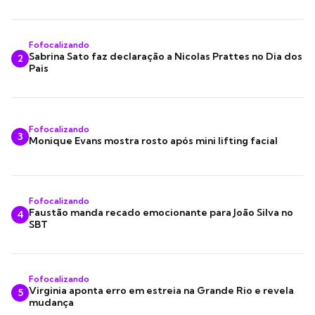
Fofocalizando
Sabrina Sato faz declaração a Nicolas Prattes no Dia dos
2
Pais
Fofocalizando
3
Monique Evans mostra rosto após mini lifting facial
Fofocalizando
Faustão manda recado emocionante para João Silva no
4
SBT
Fofocalizando
Virginia aponta erro em estreia na Grande Rio e revela
5
mudança