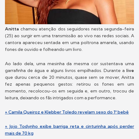
Anitta
chamou atenção dos seguidores nesta segunda-feira
(25) ao surgir em uma transmissão ao vivo nas redes sociais. A
cantora apareceu sentada em uma poltrona amarela, usando
fones de ouvido e folheando um livro.
Ao lado dela, uma mesinha da mesma cor sustentava uma
garrafinha de água e alguns livros empilhados. Durante a
live
que durou cerca de 20 minutos, quase sem se mover, Anitta
fez apenas pequenos gestos: retirou os fones em um
momento, recolocou-os em seguida e, em outro, trocou de
leitura, deixando os fãs intrigados com a performance.
+ Camila Queiroz e Klebber Toledo revelam sexo do 1º bebê
+ Jojo Todynho exibe barriga reta e cinturinha após perder
mais de 70 kg