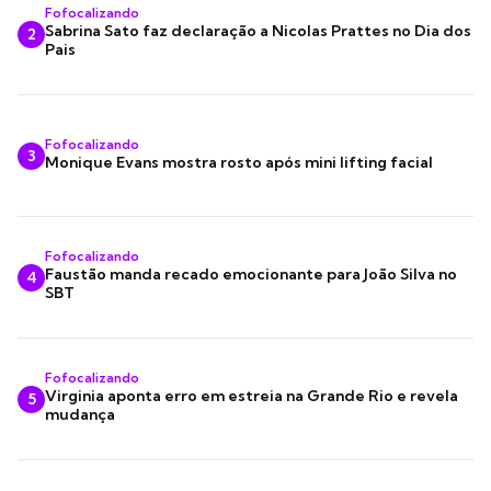
Fofocalizando
Sabrina Sato faz declaração a Nicolas Prattes no Dia dos
2
Pais
Fofocalizando
3
Monique Evans mostra rosto após mini lifting facial
Fofocalizando
Faustão manda recado emocionante para João Silva no
4
SBT
Fofocalizando
Virginia aponta erro em estreia na Grande Rio e revela
5
mudança