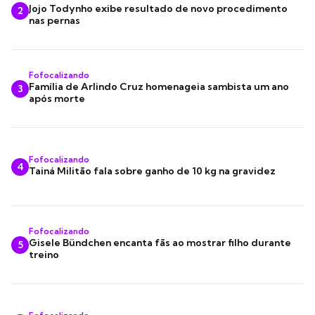
Jojo Todynho exibe resultado de novo procedimento
2
nas pernas
Fofocalizando
Família de Arlindo Cruz homenageia sambista um ano
3
após morte
Fofocalizando
4
Tainá Militão fala sobre ganho de 10 kg na gravidez
Fofocalizando
Gisele Bündchen encanta fãs ao mostrar filho durante
5
treino