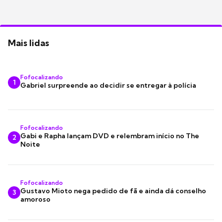
Mais lidas
Fofocalizando
1
Gabriel surpreende ao decidir se entregar à polícia
Fofocalizando
Gabi e Rapha lançam DVD e relembram início no The
2
Noite
Fofocalizando
Gustavo Mioto nega pedido de fã e ainda dá conselho
3
amoroso