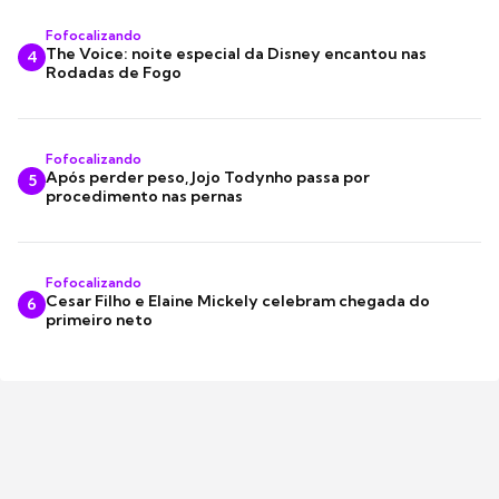
Fofocalizando
The Voice: noite especial da Disney encantou nas
4
Rodadas de Fogo
Fofocalizando
Após perder peso, Jojo Todynho passa por
5
procedimento nas pernas
Fofocalizando
Cesar Filho e Elaine Mickely celebram chegada do
6
primeiro neto