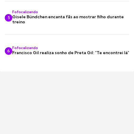
Fofocalizando
Gisele Bündchen encanta fãs ao mostrar filho durante
5
treino
Fofocalizando
6
Francisco Gil realiza sonho de Preta Gil: "Te encontrei lá"