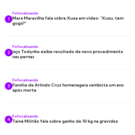
Fofocalizando
Mara Maravilha fala sobre Xuxa em vídeo: "Xuxu, tem
1
gogó?"
Fofocalizando
Jojo Todynho exibe resultado de novo procedimento
2
nas pernas
Fofocalizando
Família de Arlindo Cruz homenageia sambista um ano
3
após morte
Fofocalizando
4
Tainá Militão fala sobre ganho de 10 kg na gravidez