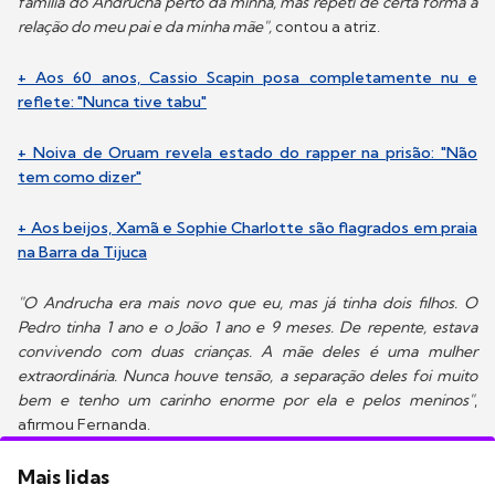
família do Andrucha perto da minha, mas repeti de certa forma a
relação do meu pai e da minha mãe",
contou a atriz.
+ Aos 60 anos, Cassio Scapin posa completamente nu e
reflete: "Nunca tive tabu"
+ Noiva de Oruam revela estado do rapper na prisão: "Não
tem como dizer"
+ Aos beijos, Xamã e Sophie Charlotte são flagrados em praia
na Barra da Tijuca
"O Andrucha era mais novo que eu, mas já tinha dois filhos. O
Pedro tinha 1 ano e o João 1 ano e 9 meses. De repente, estava
convivendo com duas crianças. A mãe deles é uma mulher
extraordinária. Nunca houve tensão, a separação deles foi muito
bem e tenho um carinho enorme por ela e pelos meninos"
,
afirmou Fernanda.
Mais lidas