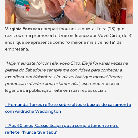
Virginia Fonseca
compartilhou nesta quinta-feira (28) que
realizou uma promessa feita ao influenciador Vovô Cirto, de 81
anos, que se apresenta como "o maior e mais velho fã" da
empresária.
"Hoje meu date foi com ele, vovô Cirto. Ele já foi várias vezes na
plateia do Sabadou e sempre me convidava para conhecer a
expoflora, em Holambra. Um dia eu falei que topava! Pronto,
promessa é dívida e aqui estamos nós",
escreveu a loira na
legenda da publicação feita em suas redes sociais.
+ Fernanda Torres reflete sobre altos e baixos do casamento
com Andrucha Waddington
+ Aos 60 anos, Cassio Scapin posa completamente nu e
reflete: "Nunca tive tabu"