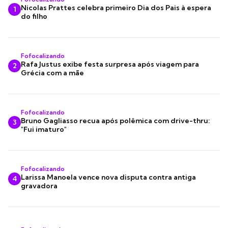
Nicolas Prattes celebra primeiro Dia dos Pais à espera
1
do filho
Fofocalizando
Rafa Justus exibe festa surpresa após viagem para
2
Grécia com a mãe
Fofocalizando
Bruno Gagliasso recua após polêmica com drive-thru:
3
"Fui imaturo"
Fofocalizando
Larissa Manoela vence nova disputa contra antiga
4
gravadora