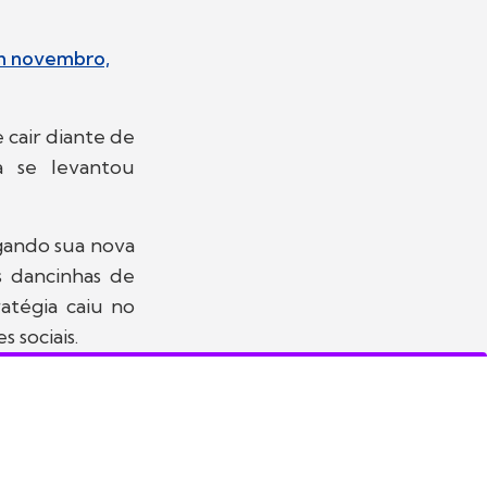
em novembro,
 cair diante de
a se levantou
gando sua nova
s dancinhas de
atégia caiu no
 sociais.