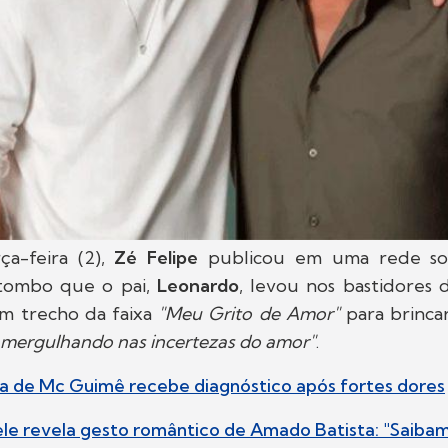
ça-feira (2),
Zé Felipe
publicou em uma rede soc
tombo que o pai,
Leonardo
, levou nos bastidores
m trecho da faixa
"Meu Grito de Amor"
para brinca
 mergulhando nas incertezas do amor"
.
va de Mc Guimê recebe diagnóstico após fortes dores
iele revela gesto romântico de Amado Batista: "Saiba