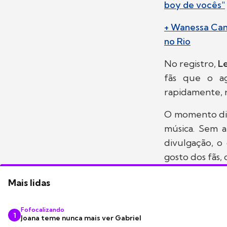
boy de vocês"
+ Wanessa Cam
no Rio
No registro,
L
fãs que o ag
rapidamente, 
O momento div
música. Sem 
divulgação, o
gosto dos fãs,
Mais lidas
Fofocalizando
1
Joana teme nunca mais ver Gabriel