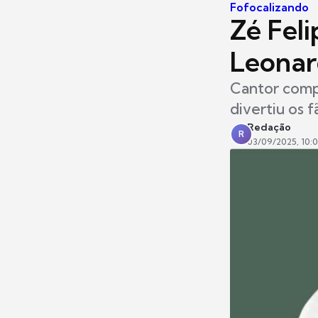
Fofocalizando
Zé Fel
Leonard
Cantor compa
divertiu os f
Redação
R
03/09/2025, 10: