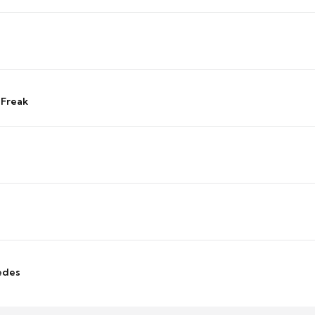
 Freak
edes