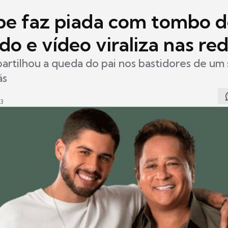
ipe faz piada com tombo 
o e vídeo viraliza nas re
rtilhou a queda do pai nos bastidores de um
ãs
03