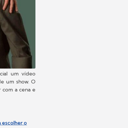
ial um vídeo
 de um show. O
r com a cena e
m escolher o