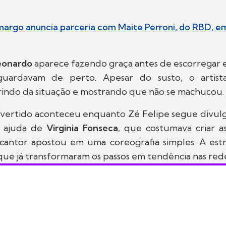
argo anuncia parceria com Maite Perroni, do RBD, 
eonardo
aparece fazendo graça antes de escorregar e
uardavam de perto. Apesar do susto, o artist
rindo da situação e mostrando que não se machucou.
ertido aconteceu enquanto Zé Felipe segue divul
a ajuda de
Virginia Fonseca
, que costumava criar a
 cantor apostou em uma coreografia simples. A estr
 que já transformaram os passos em tendência nas redes