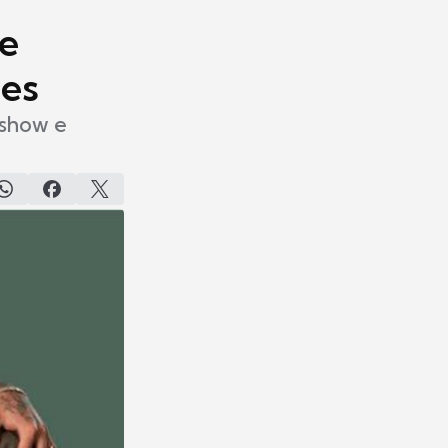
de
des
 show e