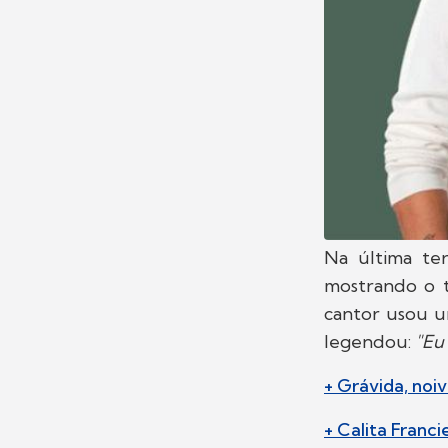
Na última ter
mostrando o 
cantor usou u
legendou:
"Eu
+ Grávida, noi
+ Calita Franc