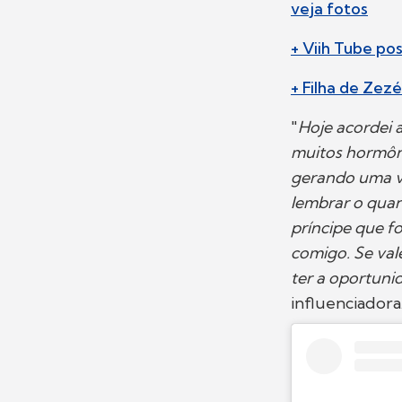
veja fotos
+ Viih Tube po
+ Filha de Zez
"
Hoje acordei 
muitos hormôn
gerando uma v
lembrar o quan
príncipe que 
comigo. Se val
ter a oportuni
influenciadora