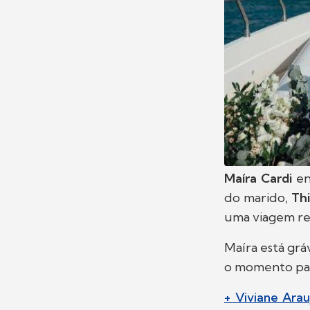
Maíra Cardi
en
do marido,
Th
uma viagem re
Maíra está grá
o momento par
+ Viviane Ara