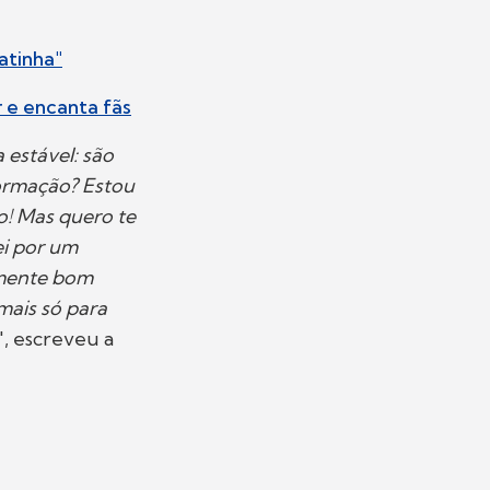
atinha"
 e encanta fãs
 estável: são
ormação? Estou
! Mas quero te
ei por um
amente bom
mais só para
", escreveu a