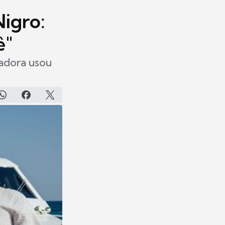
Nigro:
ê"
iadora usou