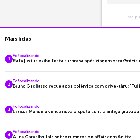
Uma pub
Mais lidas
Fofocalizando
1
Rafa Justus exibe festa surpresa após viagem para Grécia
Fofocalizando
2
Bruno Gagliasso recua após polêmica com drive-thru: "Fui
Fofocalizando
3
Larissa Manoela vence nova disputa contra antiga gravado
Fofocalizando
4
Alice Carvalho fala sobre rumores de affair com Anitta