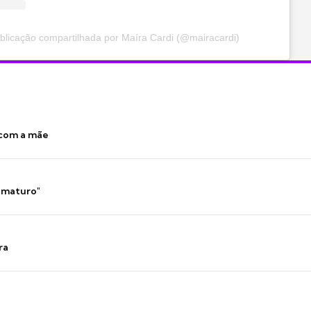
licação compartilhada por Maíra Cardi (@mairacardi)
 com a mãe
 imaturo"
ra