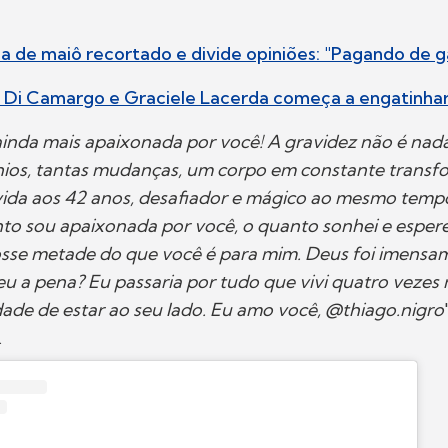
sa de maiô recortado e divide opiniões: "Pagando de g
é Di Camargo e Graciele Lacerda começa a engatinhar
ainda mais apaixonada por você! A gravidez não é nada
ios, tantas mudanças, um corpo em constante transf
ida aos 42 anos, desafiador e mágico ao mesmo tempo
to sou apaixonada por você, o quanto sonhei e esper
fosse metade do que você é para mim. Deus foi imens
eu a pena? Eu passaria por tudo que vivi quatro vezes 
dade de estar ao seu lado. Eu amo você, @thiago.nigro
.