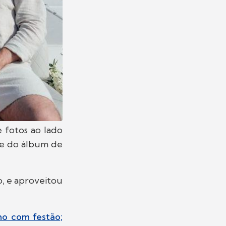
 fotos ao lado
te do álbum de
o, e aproveitou
ho com festão;