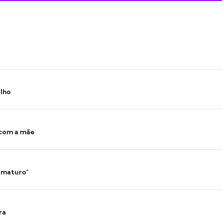
ilho
 com a mãe
 imaturo"
ra