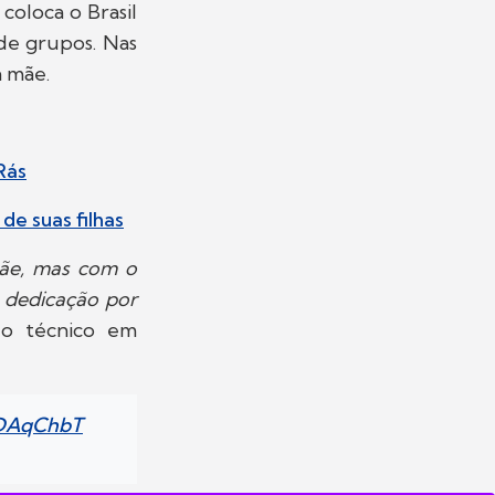
coloca o Brasil
 de grupos. Nas
 mãe.
Rás
e suas filhas
mãe, mas com o
e dedicação por
 o técnico em
YDAqChbT