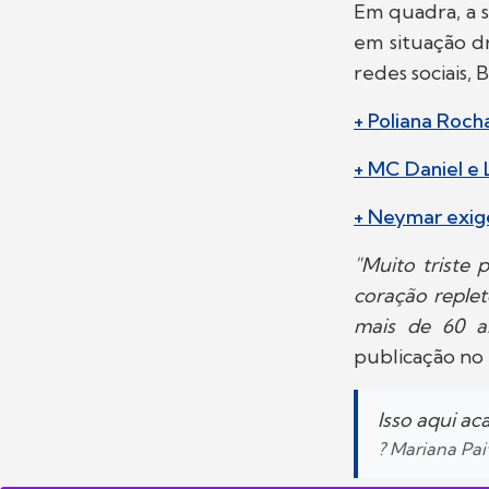
Em quadra, a s
em situação dr
redes sociais
+ Poliana Roch
+ MC Daniel e
+ Neymar exige
"Muito triste
coração replet
mais de 60 a
publicação no 
Isso aqui a
? Mariana Pa