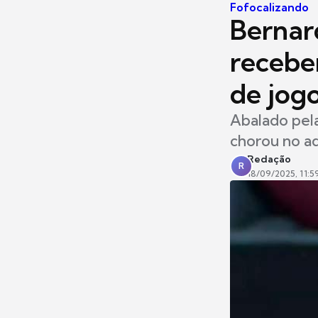
Fofocalizando
Bernar
recebe
de jog
Abalado pela
chorou no aq
Redação
R
18/09/2025, 11:5