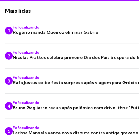
Mais lidas
Fofocalizando
1
Rogério manda Queiroz eliminar Gabriel
Fofocalizando
2
Nicolas Prattes celebra primeiro Dia dos Pais à espera do f
Fofocalizando
3
Rafa Justus exibe festa surpresa após viagem para Grécia
Fofocalizando
4
Bruno Gagliasso recua após polêmica com drive-thru: "Fui
Fofocalizando
5
Larissa Manoela vence nova disputa contra antiga gravado