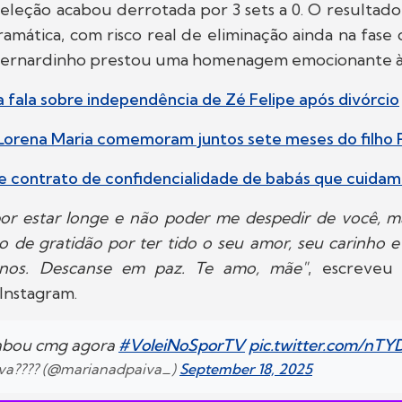
eleção acabou derrotada por 3 sets a 0. O resultado 
amática, com risco real de eliminação ainda na fase
, Bernardinho prestou uma homenagem emocionante à
a fala sobre independência de Zé Felipe após divórcio
 Lorena Maria comemoram juntos sete meses do filho 
 contrato de confidencialidade de babás que cuidam d
 por estar longe e não poder me despedir de você, 
o de gratidão por ter tido o seu amor, seu carinho 
nos. Descanse em paz. Te amo, mãe"
, escreveu
Instagram.
cabou cmg agora
#VoleiNoSporTV
pic.twitter.com/nT
iva???? (@marianadpaiva_)
September 18, 2025