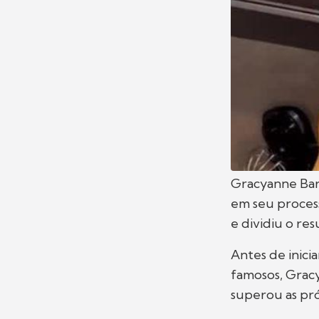
Gracyanne Bar
em seu proces
e dividiu o res
Antes de inici
famosos, Gracy
superou as pró