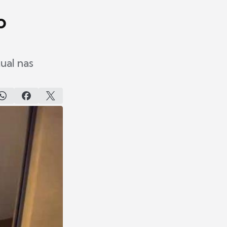
o
ual nas