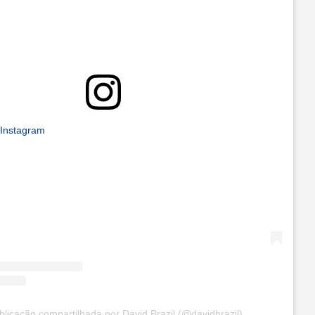
 Instagram
licação compartilhada por David Brazil (@davidbrazil)