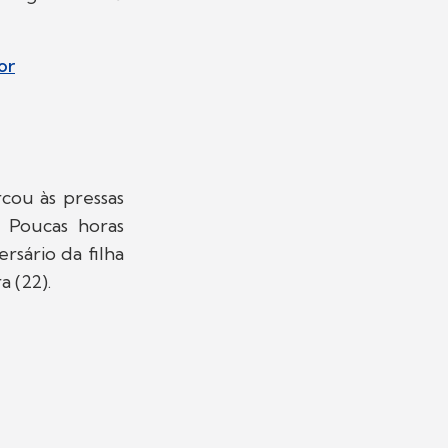
or
cou às pressas
. Poucas horas
rsário da filha
 (22).