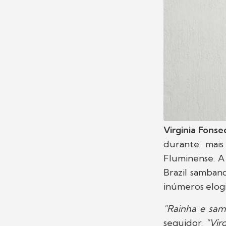
Virginia Fonse
durante mai
Fluminense. A 
Brazil samban
inúmeros elogi
"Rainha e sam
seguidor.
"Virg