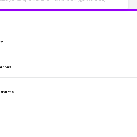
?"
ernas
s morte