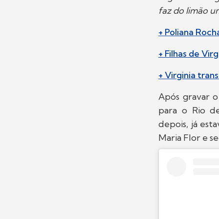
faz do limão u
+ Poliana Roch
+ Filhas de Vi
+ Virginia tran
Após gravar o
para o Rio de
depois, já est
Maria Flor e s