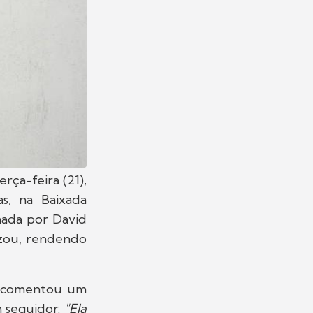
rça-feira (21),
s, na Baixada
lmada por David
lizou, rendendo
 comentou um
 seguidor.
"Ela