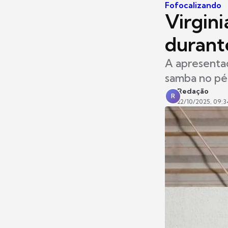
Fofocalizando
Virgin
durant
A apresentad
samba no pé
Redação
R
22/10/2025, 09:3