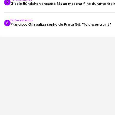
5
Gisele Bündchen encanta fãs ao mostrar filho durante trei
Fofocalizando
6
Francisco Gil realiza sonho de Preta Gil: "Te encontrei lá"