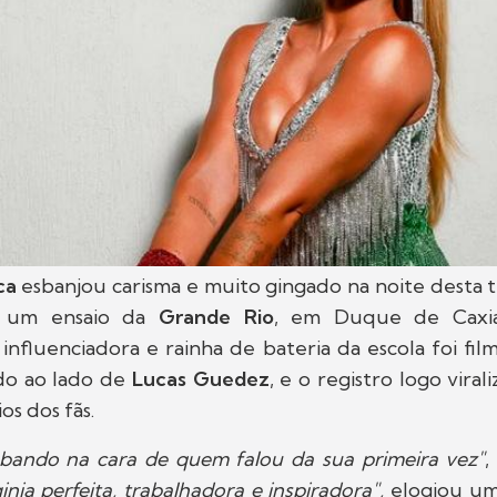
ca
esbanjou carisma e muito gingado na noite desta te
s um ensaio da
Grande Rio
, em Duque de Caxia
influenciadora e rainha de bateria da escola foi fi
do ao lado de
Lucas Guedez
, e o registro logo vira
os dos fãs.
bando na cara de quem falou da sua primeira vez"
,
inia perfeita, trabalhadora e inspiradora",
elogiou um