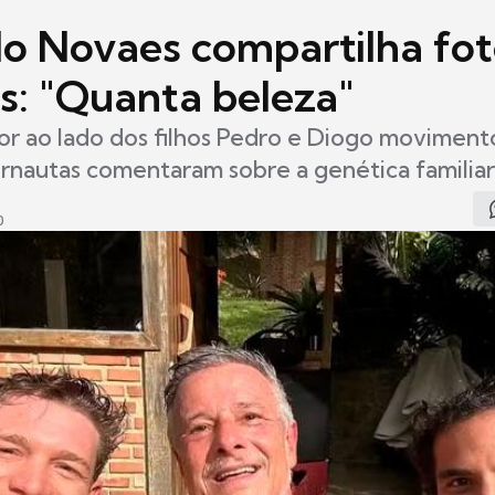
lo Novaes compartilha fo
os: "Quanta beleza"
or ao lado dos filhos Pedro e Diogo moviment
ternautas comentaram sobre a genética familiar
0