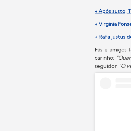
+ Após susto, T
+ Virginia Fon
+ Rafa Justus d
Fãs e amigos 
carinho:
"Quan
seguidor.
"O ve