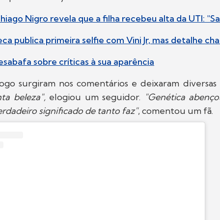
hiago Nigro revela que a filha recebeu alta da UTI: "S
seca publica primeira selfie com Vini Jr, mas detalhe c
esabafa sobre críticas à sua aparência
logo surgiram nos comentários e deixaram diversa
ta beleza",
elogiou um seguidor.
"Genética abenço
rdadeiro significado de tanto faz"
, comentou um fã.