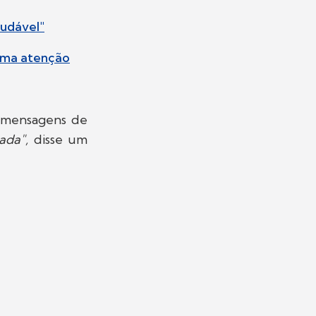
audável"
hama atenção
s mensagens de
ada",
disse um