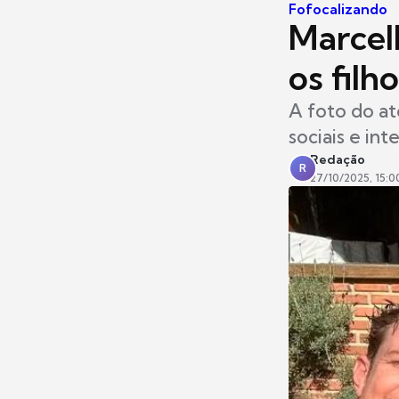
Fofocalizando
Marcel
os filh
A foto do at
sociais e in
Redação
R
27/10/2025, 15:0