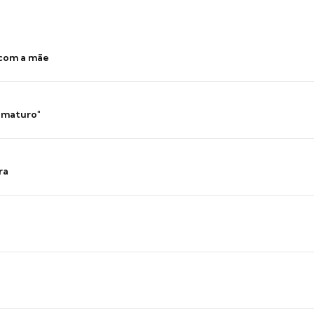
 com a mãe
 imaturo"
ra