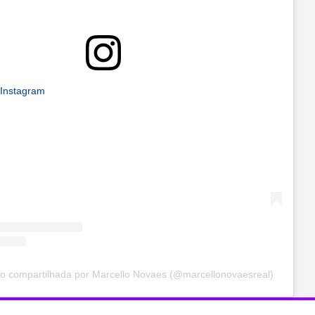
 Instagram
o compartilhada por Marcello Novaes (@marcellonovaesreal)