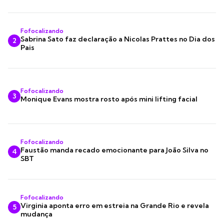
Fofocalizando
Sabrina Sato faz declaração a Nicolas Prattes no Dia dos
2
Pais
Fofocalizando
3
Monique Evans mostra rosto após mini lifting facial
Fofocalizando
Faustão manda recado emocionante para João Silva no
4
SBT
Fofocalizando
Virginia aponta erro em estreia na Grande Rio e revela
5
mudança