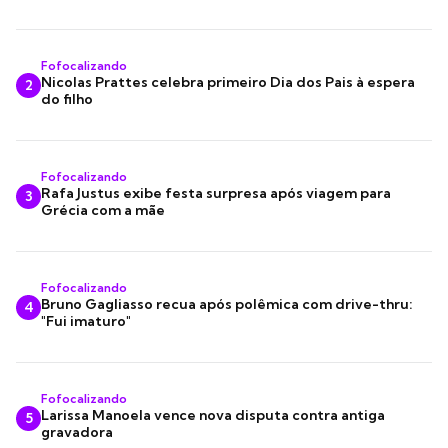
Fofocalizando
Nicolas Prattes celebra primeiro Dia dos Pais à espera
2
do filho
Fofocalizando
Rafa Justus exibe festa surpresa após viagem para
3
Grécia com a mãe
Fofocalizando
Bruno Gagliasso recua após polêmica com drive-thru:
4
"Fui imaturo"
Fofocalizando
Larissa Manoela vence nova disputa contra antiga
5
gravadora