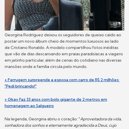
Georgina Rodríguez deixou os seguidores de queixo caído ao
postar um novo álbum cheio de momentos luxuosos ao lado
de Cristiano Ronaldo. A modelo compartilhou fotos inéditas
que vão de dias descansando em praias paradisíacas a viagens
em jatinho particular, além de cenas do cotidiano nas diversas
mansões onde a família circula pelo mundo.
+ Ferrugem surpreende a esposa com carro de R$ 2 milhões:
"Pedi brincando!"
+ Gkay faz 33 anos com bolo gigante de 2 metros em
homenagem ao Salgueiro
Na legenda, Georgina abriu o coração: "
Aproveitadora da vida,
sonhadora dos sonhos e eternamente agradecida a Deus, cujo