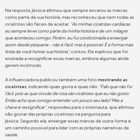
Na resposta, Jéssica afirmou que sempre encarou as marcas
como parte de sua história, mas reconheceu que nem todas as
cicatrizes são fáceis de aceitar.
"As minhas cicatrizes cardíacas
eu sempre levei como parte da minha história e de um milagre
que aconteceu comigo. Porém, eu fui condicionada a enxergar
assim desde pequena - não é fácil, mas é possível. É a forma mais
linda de você honrar sua história"
, contou. Ela explicou que foi
ensinada a ressignificar essas marcas, embora algumas ainda
gerem incômodo.
A influenciadora publicou também uma foto
mostrando as
cicatrizes
, indicando quais gosta e quais não:
"Falo que não foi
fácil, pois as que circulei de rosa são cicatrizes que eu não gosto.
Então acho que consigo entender um pouco seu lado? Mas a
chave é ressignificar"
, respondeu para o internauta, que afirmou
não gostar das próprias cicatrizes na pergunta para
Jéssica. Segundo ela, enxergar essas marcas de outra forma é
um caminho possível para lidar com as próprias narrativas de
saúde.