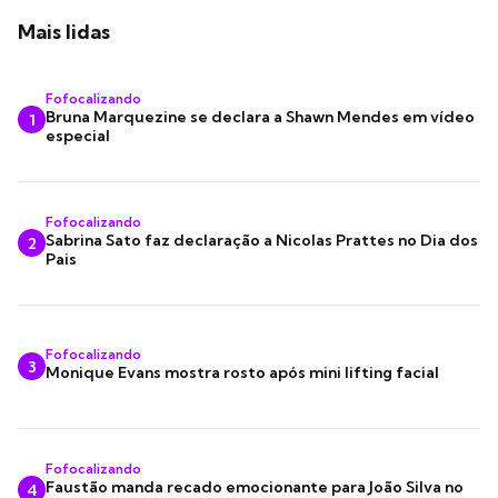
Mais lidas
Fofocalizando
Bruna Marquezine se declara a Shawn Mendes em vídeo
1
especial
Fofocalizando
Sabrina Sato faz declaração a Nicolas Prattes no Dia dos
2
Pais
Fofocalizando
3
Monique Evans mostra rosto após mini lifting facial
Fofocalizando
Faustão manda recado emocionante para João Silva no
4