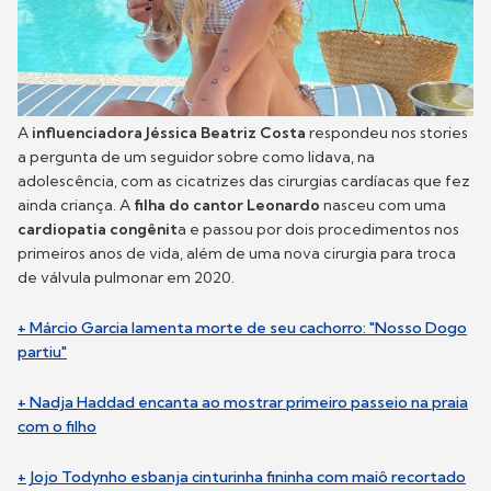
A
influenciadora Jéssica Beatriz Costa
respondeu nos stories
a pergunta de um seguidor sobre como lidava, na
adolescência, com as cicatrizes das cirurgias cardíacas que fez
ainda criança. A
filha do cantor Leonardo
nasceu com uma
cardiopatia congênit
a e passou por dois procedimentos nos
primeiros anos de vida, além de uma nova cirurgia para troca
de válvula pulmonar em 2020.
+ Márcio Garcia lamenta morte de seu cachorro: "Nosso Dogo
partiu"
+ Nadja Haddad encanta ao mostrar primeiro passeio na praia
com o filho
+ Jojo Todynho esbanja cinturinha fininha com maiô recortado