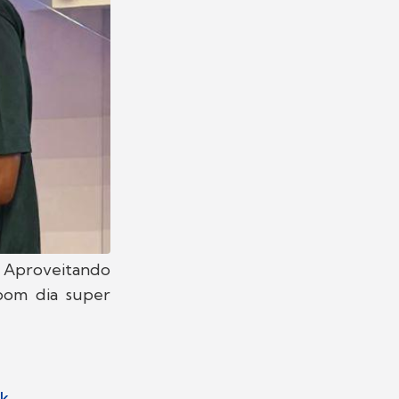
! Aproveitando
bom dia super
rk