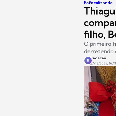
Fofocalizando
Thiagu
compar
filho, 
O primeiro f
derretendo 
Redação
R
27/12/2025, 16:13