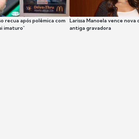
so recua após polêmica com
Larissa Manoela vence nova 
ui imaturo"
antiga gravadora