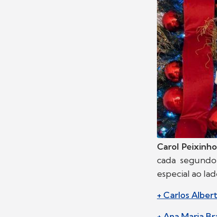
Carol Peixinh
cada segundo
especial ao lad
+ Carlos Alber
+ Ana Maria B