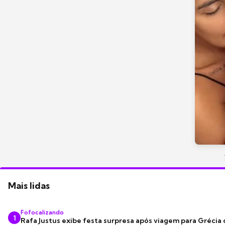
Mais lidas
Fofocalizando
1
Rafa Justus exibe festa surpresa após viagem para Grécia