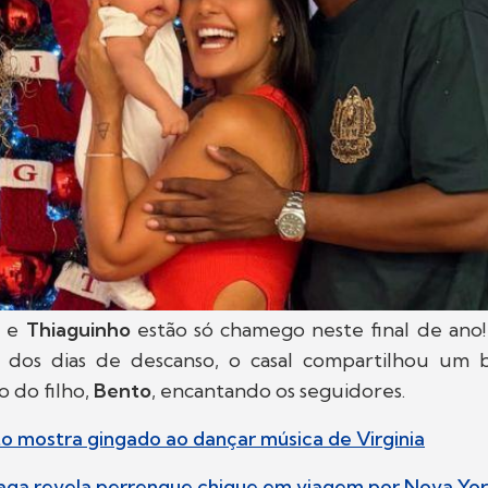
o
e
Thiaguinho
estão só chamego neste final de ano
 dos dias de descanso, o casal compartilhou um 
o do filho,
Bento
, encantando os seguidores.
to mostra gingado ao dançar música de Virginia
raga revela perrengue chique em viagem por Nova Yo