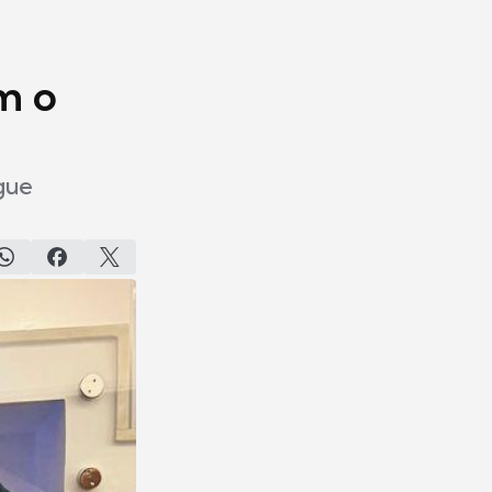
m o
egue