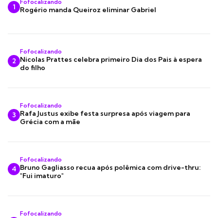
Fofocalizando
1
Rogério manda Queiroz eliminar Gabriel
Fofocalizando
Nicolas Prattes celebra primeiro Dia dos Pais à espera
2
do filho
Fofocalizando
Rafa Justus exibe festa surpresa após viagem para
3
Grécia com a mãe
Fofocalizando
Bruno Gagliasso recua após polêmica com drive-thru:
4
"Fui imaturo"
Fofocalizando