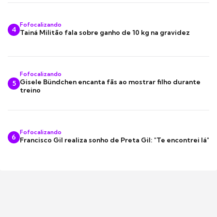
Fofocalizando
4
Tainá Militão fala sobre ganho de 10 kg na gravidez
Fofocalizando
Gisele Bündchen encanta fãs ao mostrar filho durante
5
treino
Fofocalizando
6
Francisco Gil realiza sonho de Preta Gil: "Te encontrei lá"