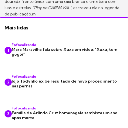
dourada frente única com uma saia branca e uma tiara com
luas e estrelas.
"Play no CARNAVAL"
, escreveu ela na legenda
da publicação.m
Mais lidas
Fofocalizando
Mara Maravilha fala sobre Xuxa em vídeo: "Xuxu, tem
1
gogó?"
Fofocalizando
Jojo Todynho exibe resultado de novo procedimento
2
nas pernas
Fofocalizando
Família de Arlindo Cruz homenageia sambista um ano
3
após morte