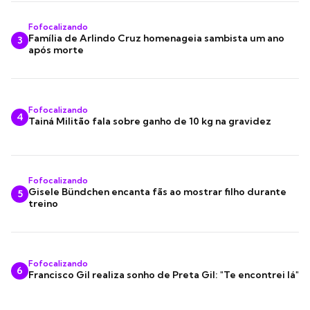
Fofocalizando
Família de Arlindo Cruz homenageia sambista um ano
3
após morte
Fofocalizando
4
Tainá Militão fala sobre ganho de 10 kg na gravidez
Fofocalizando
Gisele Bündchen encanta fãs ao mostrar filho durante
5
treino
Fofocalizando
6
Francisco Gil realiza sonho de Preta Gil: "Te encontrei lá"