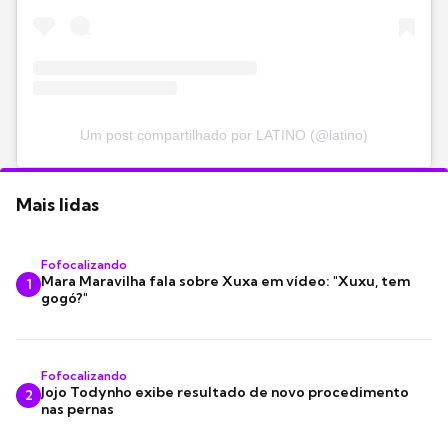
Um post compartilhado por LATINO (@latino)
Mais lidas
Fofocalizando
Mara Maravilha fala sobre Xuxa em vídeo: "Xuxu, tem
1
gogó?"
Fofocalizando
Jojo Todynho exibe resultado de novo procedimento
2
nas pernas