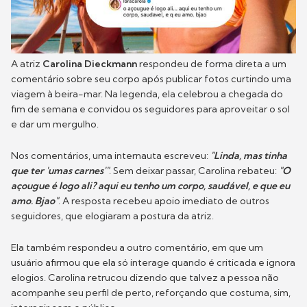
A atriz
Carolina Dieckmann
respondeu de forma direta a um
comentário sobre seu corpo após publicar fotos curtindo uma
viagem à beira-mar. Na legenda, ela celebrou a chegada do
fim de semana e convidou os seguidores para aproveitar o sol
e dar um mergulho.
Nos comentários, uma internauta escreveu:
"Linda, mas tinha
que ter 'umas carnes'"
. Sem deixar passar, Carolina rebateu:
"O
açougue é logo ali? aqui eu tenho um corpo, saudável, e que eu
amo. Bjao"
. A resposta recebeu apoio imediato de outros
seguidores, que elogiaram a postura da atriz.
Ela também respondeu a outro comentário, em que um
usuário afirmou que ela só interage quando é criticada e ignora
elogios. Carolina retrucou dizendo que talvez a pessoa não
acompanhe seu perfil de perto, reforçando que costuma, sim,