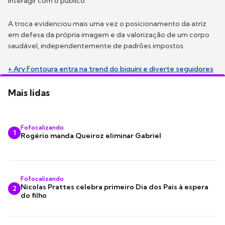
interagir com o público.
A troca evidenciou mais uma vez o posicionamento da atriz
em defesa da própria imagem e da valorização de um corpo
saudável, independentemente de padrões impostos.
+ Ary Fontoura entra na trend do biquíni e diverte seguidores
Mais lidas
Fofocalizando
1
Rogério manda Queiroz eliminar Gabriel
Fofocalizando
Nicolas Prattes celebra primeiro Dia dos Pais à espera
2
do filho