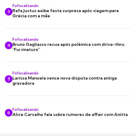
Fofocalizando
Rafa Justus exibe festa surpresa após viagem para
3
Grécia com a mãe
Fofocalizando
Bruno Gagliasso recua após polêmica com drive-thru:
4
"Fui imaturo"
Fofocalizando
Larissa Manoela vence nova disputa contra antiga
5
gravadora
Fofocalizando
6
Alice Carvalho fala sobre rumores de affair com Anitta