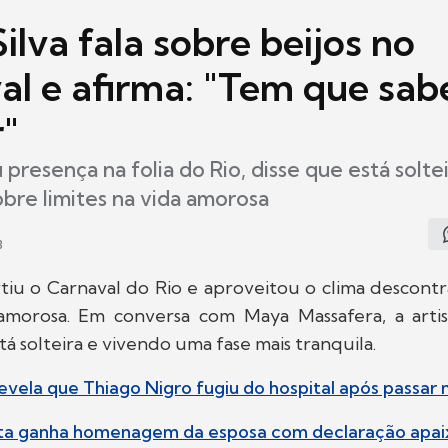
ilva fala sobre beijos no
al e afirma: "Tem que sab
r"
presença na folia do Rio, disse que está soltei
bre limites na vida amorosa
3
rtiu o Carnaval do Rio e aproveitou o clima descontr
amorosa. Em conversa com Maya Massafera, a arti
á solteira e vivendo uma fase mais tranquila.
revela que Thiago Nigro fugiu do hospital após passar 
ta ganha homenagem da esposa com declaração apa