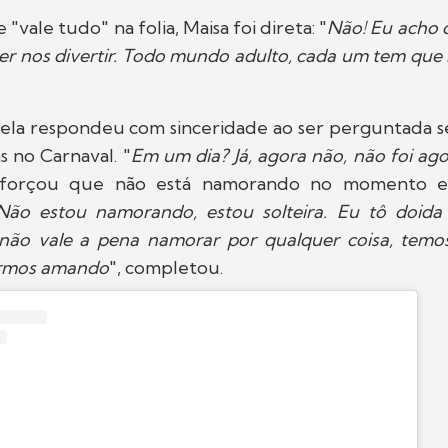
"vale tudo" na folia, Maisa foi direta: "
Não! Eu acho q
r nos divertir. Todo mundo adulto, cada um tem que r
ela respondeu com sinceridade ao ser perguntada se
s no Carnaval. "
Em um dia? Já, agora não, não foi ag
reforçou que não está namorando no momento 
Não estou namorando, estou solteira. Eu tô doid
 não vale a pena namorar por qualquer coisa, tem
ermos amando
", completou.