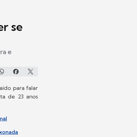
er se
ra e
aído para falar
sta de 23 anos
mal
ixonada