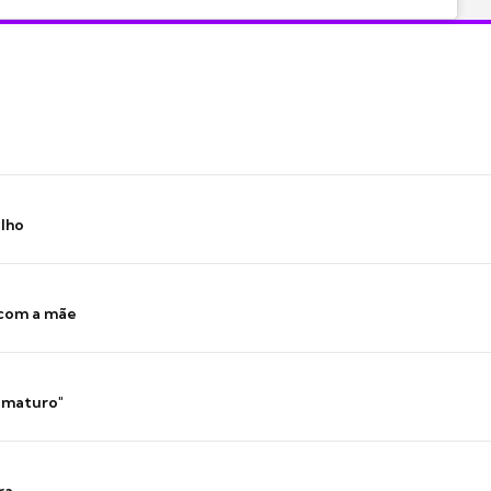
ilho
 com a mãe
 imaturo"