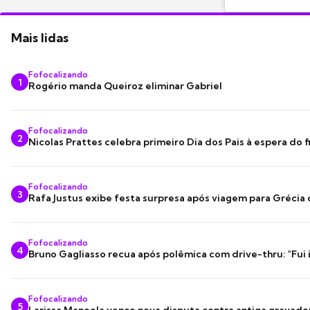
Mais lidas
Fofocalizando
1
Rogério manda Queiroz eliminar Gabriel
Fofocalizando
2
Nicolas Prattes celebra primeiro Dia dos Pais à espera do f
Fofocalizando
3
Rafa Justus exibe festa surpresa após viagem para Grécia
Fofocalizando
4
Bruno Gagliasso recua após polêmica com drive-thru: "Fui
Fofocalizando
5