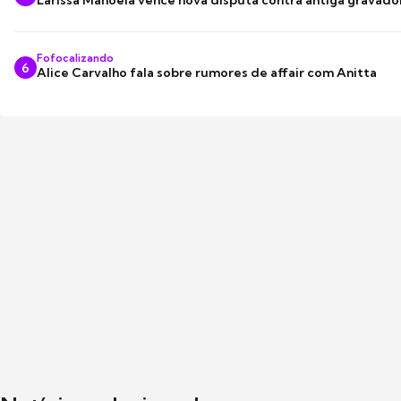
Larissa Manoela vence nova disputa contra antiga gravado
Fofocalizando
6
Alice Carvalho fala sobre rumores de affair com Anitta