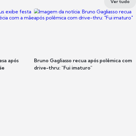
Ver tudo
esa após
Bruno Gagliasso recua após polêmica com
ãe
drive-thru: "Fui imaturo"