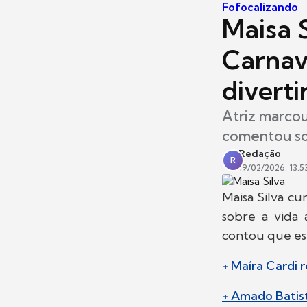
Fofocalizando
Maisa S
Carnav
diverti
Atriz marcou 
comentou so
Redação
R
19/02/2026, 13:5
Maisa Silva cu
sobre a vida 
contou que est
+ Maíra Cardi 
+ Amado Batis