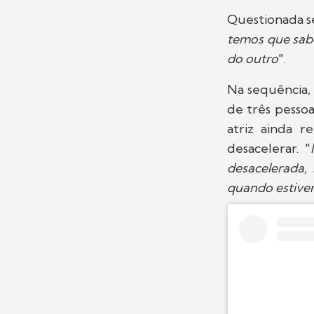
Questionada se 
temos que sabe
do outro
".
Na sequência, 
de três pessoa
atriz ainda 
desacelerar. "
desacelerada,
quando estiv