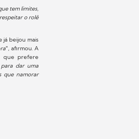
ue tem limites,
espeitar o rolê
 já beijou mais
ora
", afirmou. A
e que prefere
a para dar uma
os que namorar