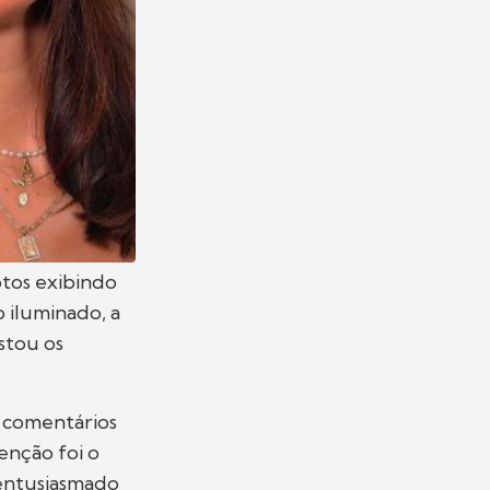
otos exibindo
 iluminado, a
stou os
s comentários
enção foi o
 entusiasmado