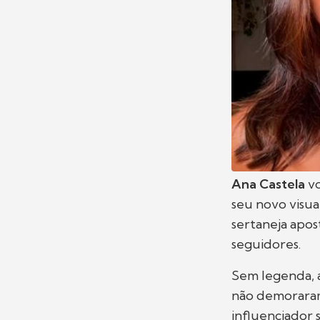
Ana Castela
v
seu novo visua
sertaneja apo
seguidores.
Sem legenda, a
não demoraram
influenciador