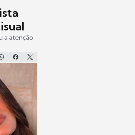
ista
isual
u a atenção