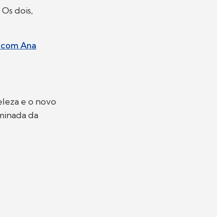
 Os dois,
a com Ana
leza e o novo
uminada da