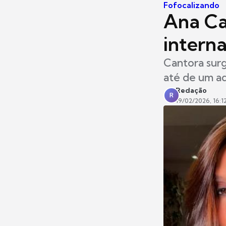
Fofocalizando
Ana Cas
intern
Cantora surg
até de um ad
Redação
R
19/02/2026, 16:1