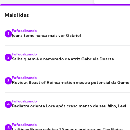
Mais lidas
Fofocalizando
1
Joana teme nunca mais ver Gabriel
Fofocalizando
2
Saiba quem é o namorado da atriz Gabriela Duarte
Fofocalizando
3
Review: Beast of Reincarnation mostra potencial da Game
Fofocalizando
4
Pediatra orienta Lore após crescimento de seu filho, Levi
Fofocalizando
5
Lailtinho Brega celebra 35 anos e projetos no The Noite