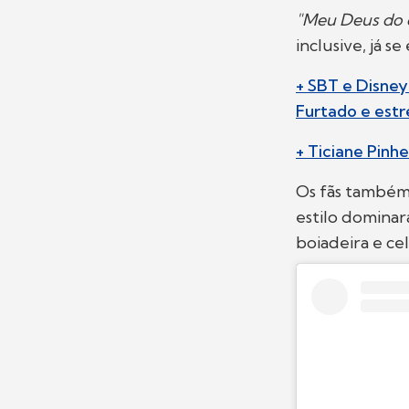
"Meu Deus do c
inclusive, já 
+ SBT e Disne
Furtado e estr
+ Ticiane Pinh
Os fãs também
estilo dominar
boiadeira e ce