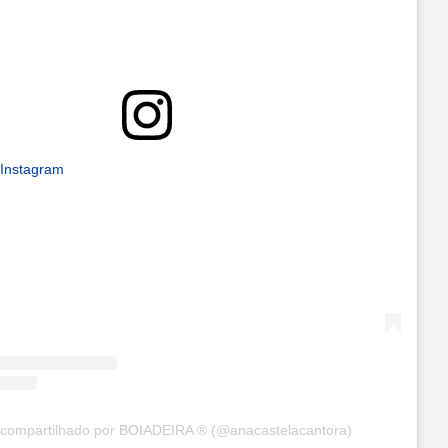
 Instagram
compartilhado por BOIADEIRA ® (@anacastelacantora)