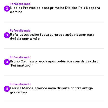
Fofocalizando
Nicolas Prattes celebra primeiro Dia dos Pais à espera
2
do filho
Fofocalizando
Rafa Justus exibe festa surpresa após viagem para
3
Grécia com a mãe
Fofocalizando
Bruno Gagliasso recua após polêmica com drive-thru:
4
"Fui imaturo"
Fofocalizando
Larissa Manoela vence nova disputa contra antiga
5
gravadora