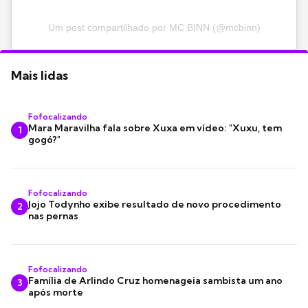
Um post compartilhado por MC BINN (@mcbinn)
Mais lidas
Fofocalizando
Mara Maravilha fala sobre Xuxa em vídeo: "Xuxu, tem
1
gogó?"
Fofocalizando
Jojo Todynho exibe resultado de novo procedimento
2
nas pernas
Fofocalizando
Família de Arlindo Cruz homenageia sambista um ano
3
após morte