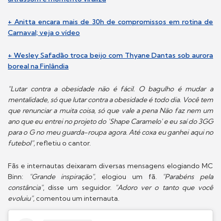
+ Anitta encara mais de 30h de compromissos em rotina de
Carnaval; veja o vídeo
+ Wesley Safadão troca beijo com Thyane Dantas sob aurora
boreal na Finlândia
"Lutar contra a obesidade não é fácil. O bagulho é mudar a
mentalidade, só que lutar contra a obesidade é todo dia. Você tem
que renunciar a muita coisa, só que vale a pena Não faz nem um
ano que eu entrei no projeto do 'Shape Caramelo' e eu saí do 3GG
para o G no meu guarda-roupa agora. Até coxa eu ganhei aqui no
futebol",
refletiu o cantor.
Fãs e internautas deixaram diversas mensagens elogiando MC
Binn:
"Grande inspiração",
elogiou um fã.
"Parabéns pela
constância"
, disse um seguidor.
"Adoro ver o tanto que você
evoluiu",
comentou um internauta.