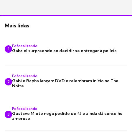
Mais lidas
Fofocalizando
1
Gabriel surpreende ao decidir se entregar à polícia
Fofocalizando
Gabi e Rapha lançam DVD e relembram início no The
2
Noite
Fofocalizando
Gustavo Mioto nega pedido de fã e ainda dá conselho
3
amoroso