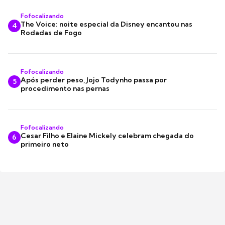
Fofocalizando
The Voice: noite especial da Disney encantou nas
4
Rodadas de Fogo
Fofocalizando
Após perder peso, Jojo Todynho passa por
5
procedimento nas pernas
Fofocalizando
Cesar Filho e Elaine Mickely celebram chegada do
6
primeiro neto