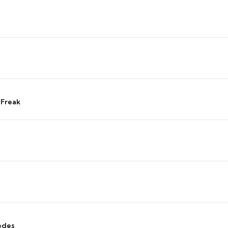
 Freak
edes