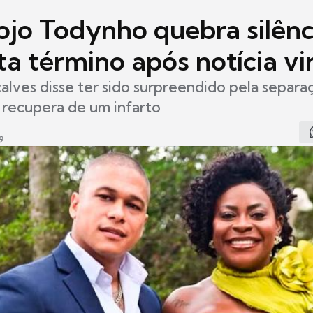
ojo Todynho quebra silênc
a término após notícia vir
lves disse ter sido surpreendido pela separa
 recupera de um infarto
9