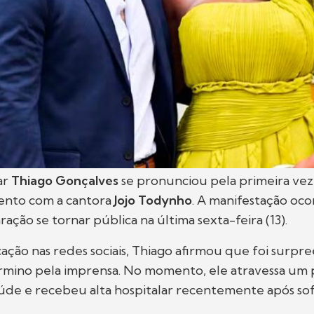
tar
Thiago Gonçalves
se pronunciou pela primeira vez
ento com a cantora
Jojo Todynho
. A manifestação oco
ração se tornar pública na última sexta-feira (13).
ção nas redes sociais, Thiago afirmou que foi surpr
érmino pela imprensa. No momento, ele atravessa um
aúde e recebeu alta hospitalar recentemente após so