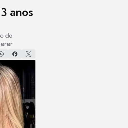
13 anos
to do
herer