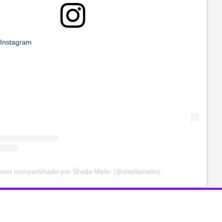
 Instagram
ost compartilhado por Sheila Mello (@sheilamello)