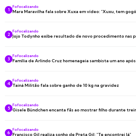
Fofocalizando
1
Mara Maravilha fala sobre Xuxa em vídeo: "Xuxu, tem gogó
Fofocalizando
2
Jojo Todynho exibe resultado de novo procedimento nas p
Fofocalizando
3
Família de Arlindo Cruz homenageia sambista um ano apó
Fofocalizando
4
Tainá Militão fala sobre ganho de 10 kg na gravidez
Fofocalizando
5
Gisele Bündchen encanta fãs ao mostrar filho durante trei
Fofocalizando
6
Francisco Gil realiza sonho de Preta Gil: "Te encontrei lá"