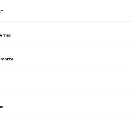
?"
ernas
s morte
no