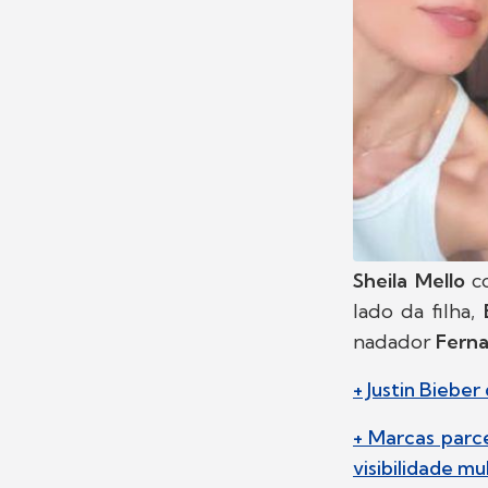
Sheila Mello
c
lado da filha,
nadador
Ferna
+ Justin Biebe
+ Marcas parc
visibilidade m