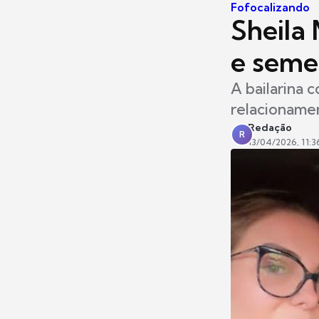
Fofocalizando
Sheila 
e seme
A bailarina 
relacioname
Redação
R
13/04/2026, 11:3