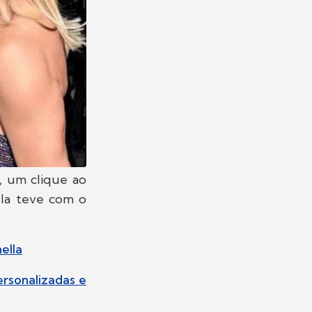
, um clique ao
ela teve com o
ella
rsonalizadas e