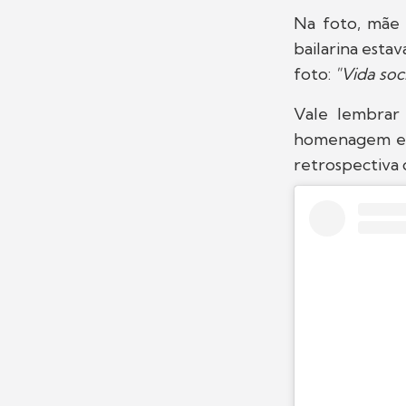
Na foto, mãe 
bailarina esta
foto:
"Vida soci
Vale lembra
homenagem esp
retrospectiva 