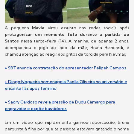
A pequena
Mavie
virou assunto nas redes sociais após
protagonizar um momento fofo durante a partida do
Santos
nessa terça-feira (14). A menina, de apenas 2 anos,
acompanhou o jogo ao lado da mãe, Bruna Biancardi, e
chamou atenção ao reagir aos gritos da torcida para Neymar.
+ SBT anuncia contratação do apresentador Felipeh Campos
+ Diogo Nogueira homenageia Paolla Oliveira no aniversário e
encanta fãs após término
+ Saory Cardoso revela pressão de Dudu Camargo para
engravidar e expõe bastidores
Em um vídeo que rapidamente ganhou repercussão, Bruna
pergunta à filha por que as pessoas estavam gritando o nome