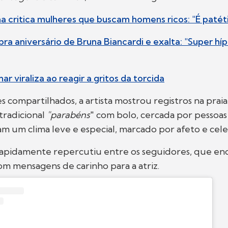
a critica mulheres que buscam homens ricos: "É patéti
ra aniversário de Bruna Biancardi e exalta: "Super h
ar viraliza ao reagir a gritos da torcida
es compartilhados, a artista mostrou registros na prai
radicional
"parabéns
" com bolo, cercada por pessoas
m um clima leve e especial, marcado por afeto e cel
rapidamente repercutiu entre os seguidores, que en
m mensagens de carinho para a atriz.