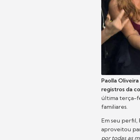
Paolla Oliveira
registros da c
última terça-f
familiares.
Em seu perfil
aproveitou par
por todas as m