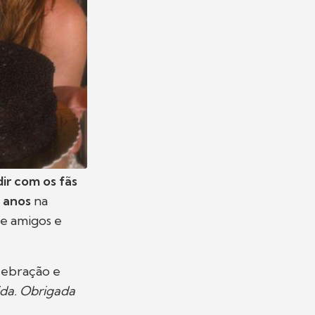
dir com os fãs
 anos
na
de amigos e
lebração e
ida. Obrigada