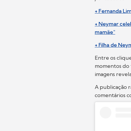
+ Fernanda Lim
+ Neymar celeb
mamãe"
+ Filha de Neym
Entre os cliqu
momentos do t
imagens revela
A publicação 
comentários co