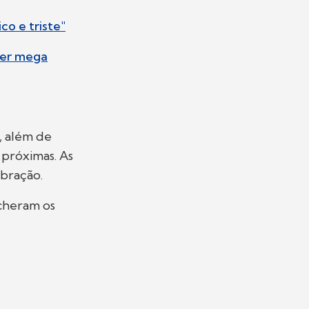
co e triste"
íper mega
a, além de
 próximas. As
ebração.
cheram os