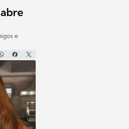
 abre
migos e