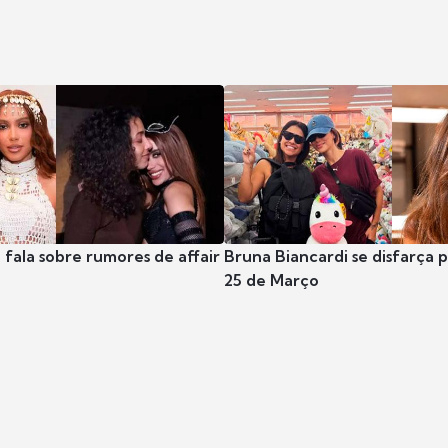
 fala sobre rumores de affair
Bruna Biancardi se disfarça 
25 de Março