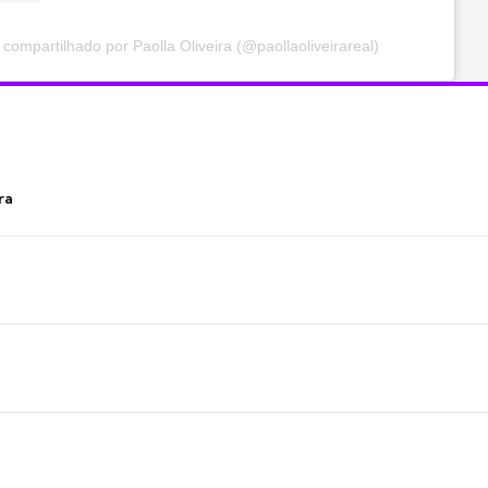
compartilhado por Paolla Oliveira (@paollaoliveirareal)
ra