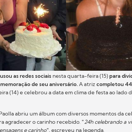
 usou as redes sociais
nesta quarta-feira (15)
para divi
omemoração de seu aniversário.
A atriz
completou 44
eira (14) e celebrou a data em clima de festa ao lado 
, Paolla abriu um álbum com diversos momentos da ce
a agradecer o carinho recebido. "
24h celebrando a v
ensagens e carinho
", escreveu na legenda.