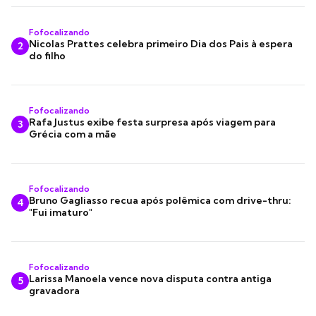
Fofocalizando
Nicolas Prattes celebra primeiro Dia dos Pais à espera
2
do filho
Fofocalizando
Rafa Justus exibe festa surpresa após viagem para
3
Grécia com a mãe
Fofocalizando
Bruno Gagliasso recua após polêmica com drive-thru:
4
"Fui imaturo"
Fofocalizando
Larissa Manoela vence nova disputa contra antiga
5
gravadora