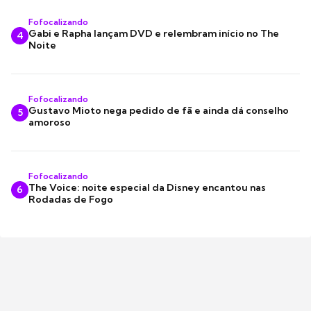
Fofocalizando
Gabi e Rapha lançam DVD e relembram início no The
4
Noite
Fofocalizando
Gustavo Mioto nega pedido de fã e ainda dá conselho
5
amoroso
Fofocalizando
The Voice: noite especial da Disney encantou nas
6
Rodadas de Fogo