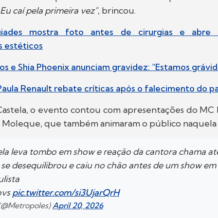
 Eu caí pela primeira vez"
, brincou.
iades mostra foto antes de cirurgias e abre
 estéticos
ros e Shia Phoenix anunciam gravidez: "Estamos grávid
Paula Renault rebate críticas após o falecimento do pa
astela, o evento contou com apresentações do MC 
o Moleque, que também animaram o público naquela 
ela leva tombo em show e reação da cantora chama a
 se desequilibrou e caiu no chão antes de um show em
ulista
ovs
pic.twitter.com/si3UjarQrH
 (@Metropoles)
April 20, 2026