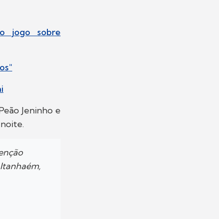
 o jogo sobre
os"
i
Peão Jeninho e
noite.
tenção
 Itanhaém,