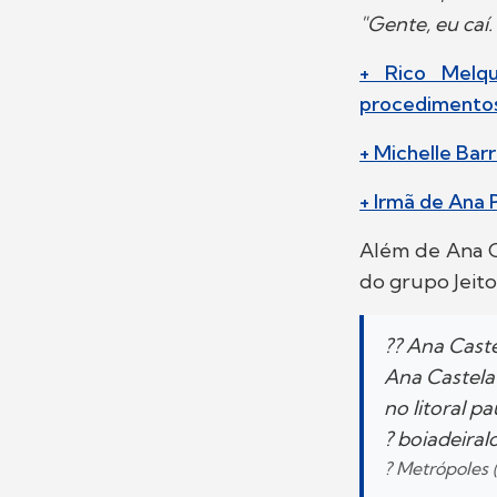
"Gente, eu caí.
+ Rico Melqu
procedimentos
+ Michelle Bar
+ Irmã de Ana 
Além de Ana C
do grupo Jeit
?? Ana Cast
Ana Castela
no litoral pa
? boiadeiral
? Metrópoles