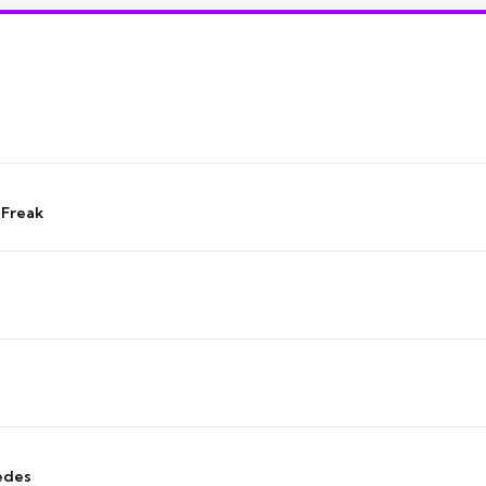
 Freak
edes