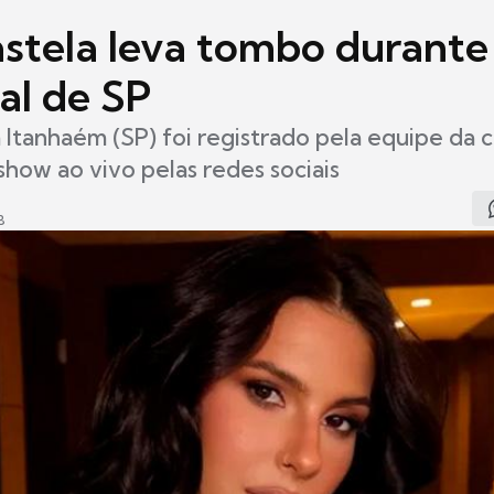
stela leva tombo durant
ral de SP
tanhaém (SP) foi registrado pela equipe da c
 show ao vivo pelas redes sociais
8