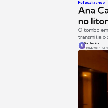
Fofocalizando
Ana Ca
no lito
O tombo em I
transmitia o
Redação
R
21/04/2026, 14:1