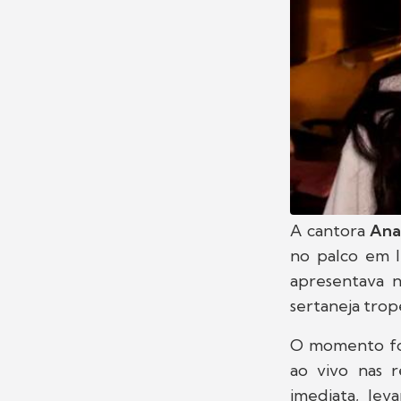
A cantora
Ana
no palco em I
apresentava n
sertaneja trop
O momento foi
ao vivo nas r
imediata, le