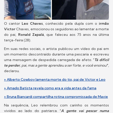
O cantor
Leo Chaves
, conhecido pela dupla com o
irmão
Victor
Chaves, emocionou os seguidores ao lamentar a morte
do pai,
Ronald Zapalá
, que faleceu aos 75 anos na última
terça-feira (28).
Em suas redes sociais, o artista publicou um vídeo do pai em
um momento descontraído durante uma pescaria e escreveu
uma mensagem de despedida carregada de afeto. "
Tá difícil
te perder,
pai, mas a gente aprendeu a ser forte, e você ensinou!
",
declarou.
+ Alberto Cowboy lamenta morte do tio, pai de Victor e Leo
+ Amado Batista revela como era a vida antes da fama
+ Bruna Biancardi compartilha rotina compromissada de Mavie
Na sequência, Leo relembrou com carinho os momentos
vividos ao lado do patriarca. "
A gente vai pescar numa