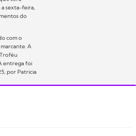
 a sexta-feira,
cimentos do
ido com o
a marcante. A
"Troféu
A entrega foi
, por Patricia