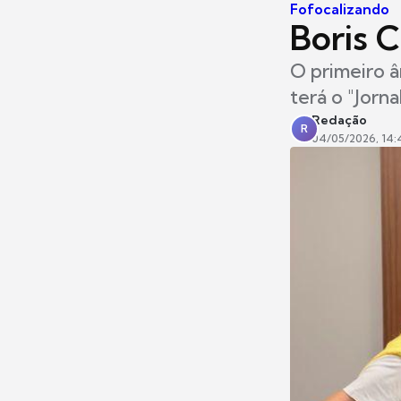
Fofocalizando
Boris 
O primeiro â
terá o "Jorn
Redação
R
04/05/2026, 14: