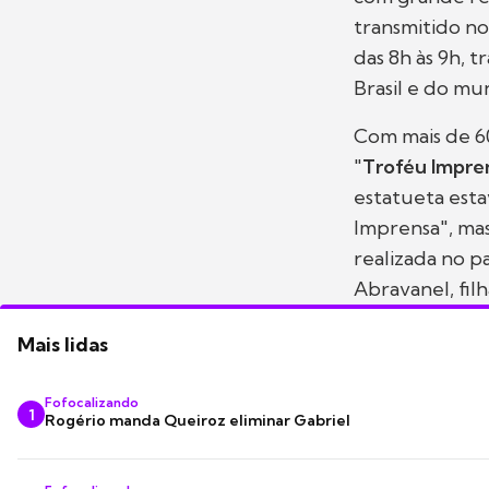
transmitido no
das 8h às 9h, t
Brasil e do mu
Com mais de 60
"
Troféu Impren
estatueta esta
Imprensa", mas
realizada no p
Abravanel, fil
Mais lidas
Fofocalizando
1
Rogério manda Queiroz eliminar Gabriel