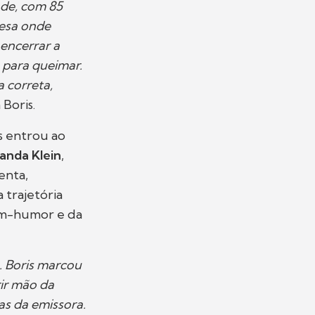
de, com 85
resa onde
 encerrar a
 para queimar.
 correta,
 Boris.
is entrou ao
nda Klein
,
enta,
 trajetória
bom-humor e da
. Boris marcou
rir mão da
as da emissora.