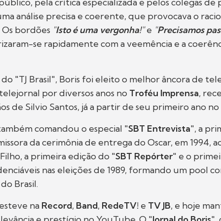
úblico, pela crítica especializada e pelos colegas de p
ma análise precisa e coerente, que provocava o racio
. Os bordões
"
Isto é uma vergonha!
"
e
"
Precisamos pass
izaram-se rapidamente com a veemência e a coerênc
o "TJ Brasil", Boris foi eleito o melhor âncora de tele
 telejornal por diversos anos no
Troféu Imprensa
, re
 de Silvio Santos, já a partir de seu primeiro ano no 
 também comandou o especial "
SBT Entrevista
", a pr
missora da cerimônia de entrega do Oscar, em 1994, a
ilho, a primeira edição do "
SBT Repórter
" e o prime
denciáveis nas eleições de 1989, formando um pool c
do Brasil.
esteve na
Record
,
Band
,
RedeTV!
e
TV JB
, e hoje ma
evância e prestígio no YouTube. O "
Jornal do Boris
",