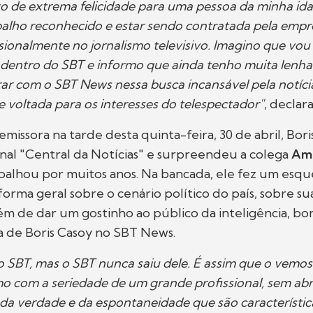
 de extrema felicidade para uma pessoa da minha ida
abalho reconhecido e estar sendo contratada pela emp
sionalmente no jornalismo televisivo. Imagino que vou
 dentro do SBT e informo que ainda tenho muita lenha
ar com o SBT News nessa busca incansável pela notícia
 voltada para os interesses do telespectador"
, declara
 emissora na tarde desta quinta-feira, 30 de abril, Bor
rnal "Central da Notícias" e surpreendeu a colega
Ama
alhou por muitos anos. Na bancada, ele fez um esqu
rma geral sobre o cenário político do país, sobre sua
além de dar um gostinho ao público da inteligência, 
a de Boris Casoy no SBT News.
do SBT, mas o SBT nunca saiu dele. É assim que o vemos
mo com a seriedade de um grande profissional, sem ab
 da verdade e da espontaneidade que são característic