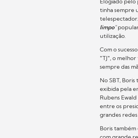
Elogiado pelo p
tinha sempre u
telespectador
limpo
"
popular
utilização.
Com o sucesso d
"TJ", o melhor
sempre das mãos
No SBT, Boris
exibida pela e
Rubens Ewald F
entre os presi
grandes redes 
Boris também 
com grande rel