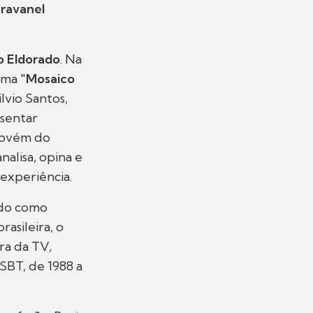
ravanel
o Eldorado
. Na
ama "
Mosaico
lvio Santos,
esentar
provém do
alisa, opina e
 experiência.
ido como
rasileira, o
ora da TV,
 SBT, de 1988 a