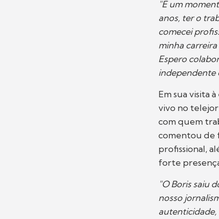
"É um momento
anos, ter o tr
comecei profis
minha carreira
Espero colabor
independente e
Em sua visita à
vivo no telejo
com quem trab
comentou de fo
profissional, 
forte presenç
"O Boris saiu 
nosso jornalis
autenticidade,