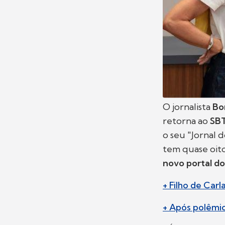
O jornalista
Bo
retorna ao
SB
o seu "Jornal 
tem quase oito 
novo portal d
+ Filho de Car
+ Após polêmic