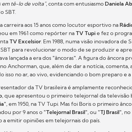
 em tê-lo de volta"
, conta com entusiasmo
Daniela Ab
do SBT.
sua carreira aos 15 anos como locutor esportivo na
Rádi
treou em 1961 como repórter na
TV Tupi
e fez o progr
inta
TV Excelsior
. Em 1988, numa visão inovadora de Si
 SBT para revolucionar o modo de se produzir e apr
stava lançada a era dos "âncoras". A figura do âncora 
o Anchorman, que, além de dar a notícia, comenta, an
do isso no ar, ao vivo, evidenciando o bom preparo e a
resentador da TV brasileira é amplamente reconhec
o
, que apresentou o primeiro telejornal da televisão b
ia
", em 1950, na TV Tupi. Mas foi Boris o primeiro ânc
ou por 9 anos o "
Telejornal Brasil
", ou "
TJ Brasil
", no
o a emitir opiniões em telejornais do país.