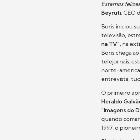
Estamos felizes
Beyruti
, CEO 
Boris iniciou 
televisão, es
na TV
", na ext
Boris chega ao
telejornais: e
norte-american
entrevista, tu
O primeiro ap
Heraldo Galvã
"
Imagens do D
quando comand
1997, o pioneir