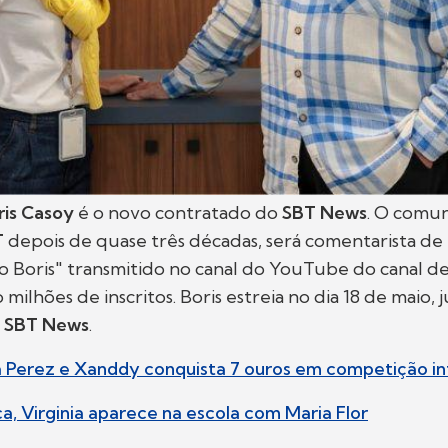
ris Casoy
é o novo contratado do
SBT News
. O comun
T
depois de quase três décadas, será comentarista de p
do Boris" transmitido no canal do YouTube do canal de
milhões de inscritos. Boris estreia no dia 18 de maio,
o SBT News
.
la Perez e Xanddy conquista 7 ouros em competição in
a, Virginia aparece na escola com Maria Flor