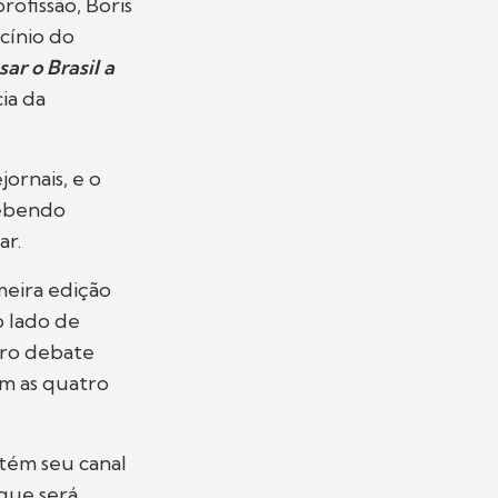
rofissão, Boris
cínio do
ar o Brasil a
ia da
jornais, e o
cebendo
ar.
imeira edição
o lado de
iro debate
om as quatro
ntém seu canal
 que será