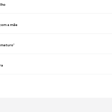
ilho
 com a mãe
 imaturo"
ra