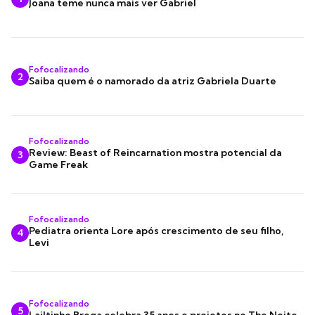
Joana teme nunca mais ver Gabriel
Fofocalizando
2
Saiba quem é o namorado da atriz Gabriela Duarte
Fofocalizando
Review: Beast of Reincarnation mostra potencial da
3
Game Freak
Fofocalizando
Pediatra orienta Lore após crescimento de seu filho,
4
Levi
Fofocalizando
5
Lailtinho Brega celebra 35 anos e projetos no The Noite