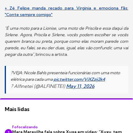
+ Zé Felipe manda recado para Virginia e emociona fãs:
"Conte sempre comigo"
"É uma moto para a Lionise, uma moto de Priscila e essa daqui da
Sirlene. Agora, Priscila e Sirlene, vocês podem escolher se vocês
querem branca ou preta, porque como elas moram parede com
parede, eu falei, se eu der duas, igual, elas vão confundir, uma vai
pegar da outra"
, brincou a artista.
?VEJA: Nicole Bahls presenteia funcionárias com uma moto
elétrica para cada uma
pic.twitter.com/ViXZzij2k4
? Alfinetei (@ALFINETEI)
May 11, 2026
Mais lidas
Fofocalizando
Mara Maravilha fala sobre Xuxa em vídeo: "Xuxu, tem
1