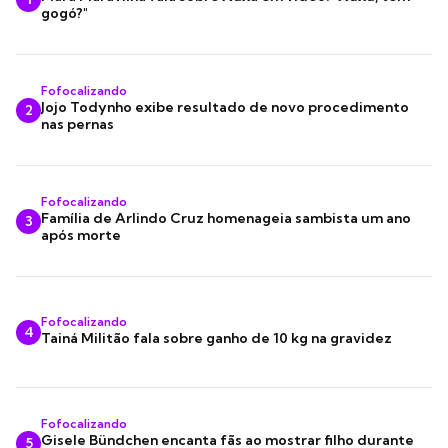
gogó?"
Fofocalizando
Jojo Todynho exibe resultado de novo procedimento
2
nas pernas
Fofocalizando
Família de Arlindo Cruz homenageia sambista um ano
3
após morte
Fofocalizando
4
Tainá Militão fala sobre ganho de 10 kg na gravidez
Fofocalizando
Gisele Bündchen encanta fãs ao mostrar filho durante
5