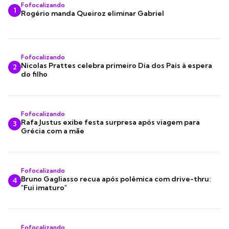
Fofocalizando
1
Rogério manda Queiroz eliminar Gabriel
Fofocalizando
Nicolas Prattes celebra primeiro Dia dos Pais à espera
2
do filho
Fofocalizando
Rafa Justus exibe festa surpresa após viagem para
3
Grécia com a mãe
Fofocalizando
Bruno Gagliasso recua após polêmica com drive-thru:
4
"Fui imaturo"
Fofocalizando